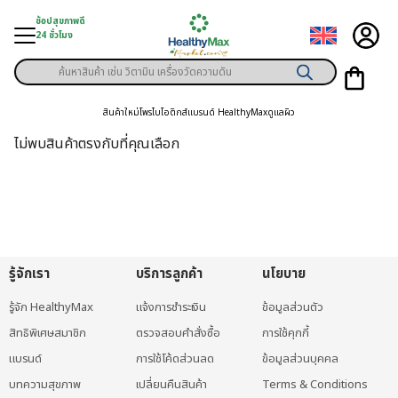
Skip
ช้อปสุขภาพดี
to
24 ชั่วโมง
content
Products
ู่สินค้า
search
สินค้าใหม่
โพรไบโอติกส์
แบรนด์ HealthyMax
ดูแลผิว
า
ไม่พบสินค้าตรงกับที่คุณเลือก
ุขภาพเฉพาะคุณ
์
พิเศษสมาชิก
รู้จักเรา
บริการลูกค้า
นโยบาย
ามสุขภาพ
รู้จัก HealthyMax
แจ้งการชำระเงิน
ข้อมูลส่วนตัว
ลูกค้า
สิทธิพิเศษสมาชิก
ตรวจสอบคำสั่งซื้อ
การใช้คุกกี้
าย
แบรนด์
การใช้โค้ดส่วนลด
ข้อมูลส่วนบุคคล
บทความสุขภาพ
เปลี่ยนคืนสินค้า
Terms & Conditions