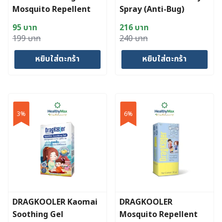
the
Mosquito Repellent
Spray (Anti-Bug)
product
Sticker
page
95
บาท
216
บาท
Original
Current
Original
Current
199
บาท
240
บาท
price
price
price
price
หยิบใส่ตะกร้า
หยิบใส่ตะกร้า
was:
is:
was:
is:
199 บาท.
95 บาท.
240 บาท.
216 บาท.
3%
6%
DRAGKOOLER Kaomai
DRAGKOOLER
Soothing Gel
Mosquito Repellent