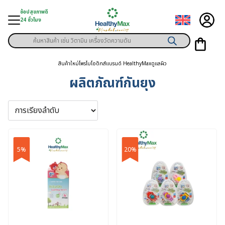
Skip
ช้อปสุขภาพดี
to
24 ชั่วโมง
content
Products
ู่สินค้า
search
สินค้าใหม่
โพรไบโอติกส์
แบรนด์ HealthyMax
ดูแลผิว
า
ผลิตภัณฑ์กันยุง
ุขภาพเฉพาะคุณ
์
พิเศษสมาชิก
5%
20%
ามสุขภาพ
ลูกค้า
าย