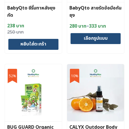
BabyQto ซีรั่มทาหลังยุง
BabyQto สายรัดข้อมือกัน
กัด
ยุง
–
238
บาท
280
บาท
333
บาท
Price
Original
Current
250
บาท
range:
เลือกรูปแบบ
price
price
280 บาท
หยิบใส่ตะกร้า
was:
is:
through
This
250 บาท.
238 บาท.
333 บาท
product
has
multiple
52%
10%
variants.
The
options
may
be
chosen
on
BUG GUARD Organic
CALYX Outdoor Body