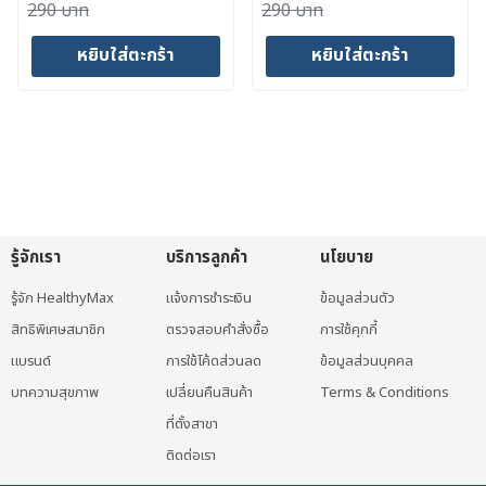
Original
Current
Original
Current
290
บาท
290
บาท
price
price
price
price
หยิบใส่ตะกร้า
หยิบใส่ตะกร้า
was:
is:
was:
is:
290 บาท.
199 บาท.
290 บาท.
245 บาท.
รู้จักเรา
บริการลูกค้า
นโยบาย
รู้จัก HealthyMax
แจ้งการชำระเงิน
ข้อมูลส่วนตัว
สิทธิพิเศษสมาชิก
ตรวจสอบคำสั่งซื้อ
การใช้คุกกี้
แบรนด์
การใช้โค้ดส่วนลด
ข้อมูลส่วนบุคคล
บทความสุขภาพ
เปลี่ยนคืนสินค้า
Terms & Conditions
ที่ตั้งสาขา
ติดต่อเรา