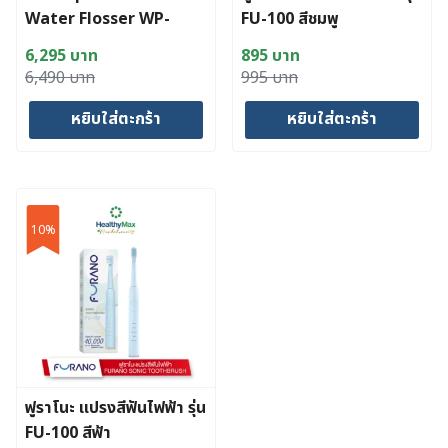
Water Flosser WP-
FU-100 สีชมพู
100E2
6,295
บาท
895
บาท
Original
Current
Original
Current
6,490
บาท
995
บาท
price
price
price
price
หยิบใส่ตะกร้า
หยิบใส่ตะกร้า
was:
is:
was:
is:
6,490 บาท.
6,295 บาท.
995 บาท.
895 บาท.
10%
ฟูราโนะ แปรงสีฟันไฟฟ้า รุ่น
FU-100 สีฟ้า