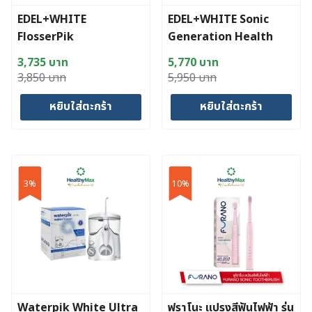
EDEL+WHITE
EDEL+WHITE Sonic
FlosserPik
Generation Health
Suite
3,735
บาท
5,770
บาท
Original
Current
Original
Current
3,850
บาท
5,950
บาท
price
price
price
price
หยิบใส่ตะกร้า
หยิบใส่ตะกร้า
was:
is:
was:
is:
3,850 บาท.
3,735 บาท.
5,950 บาท.
5,770 บาท.
3%
10%
Waterpik White Ultra
ฟูราโนะ แปรงสีฟันไฟฟ้า รุ่น