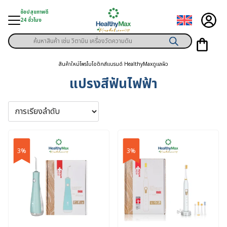
Skip
ช้อปสุขภาพดี
to
24 ชั่วโมง
content
Products
ู่สินค้า
search
สินค้าใหม่
โพรไบโอติกส์
แบรนด์ HealthyMax
ดูแลผิว
า
แปรงสีฟันไฟฟ้า
ุขภาพเฉพาะคุณ
์
พิเศษสมาชิก
3%
3%
ามสุขภาพ
ลูกค้า
าย