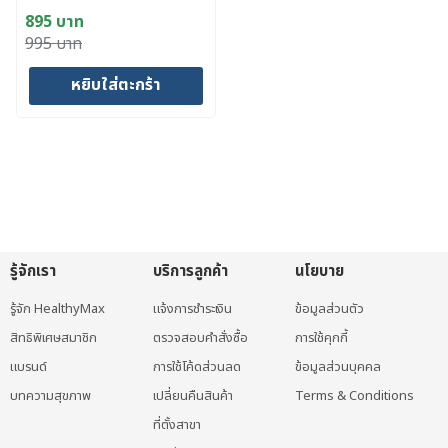
895
บาท
Original
Current
995
บาท
price
price
หยิบใส่ตะกร้า
was:
is:
995 บาท.
895 บาท.
รู้จักเรา
บริการลูกค้า
นโยบาย
รู้จัก HealthyMax
แจ้งการชำระเงิน
ข้อมูลส่วนตัว
สิทธิพิเศษสมาชิก
ตรวจสอบคำสั่งซื้อ
การใช้คุกกี้
แบรนด์
การใช้โค้ดส่วนลด
ข้อมูลส่วนบุคคล
บทความสุขภาพ
เปลี่ยนคืนสินค้า
Terms & Conditions
ที่ตั้งสาขา