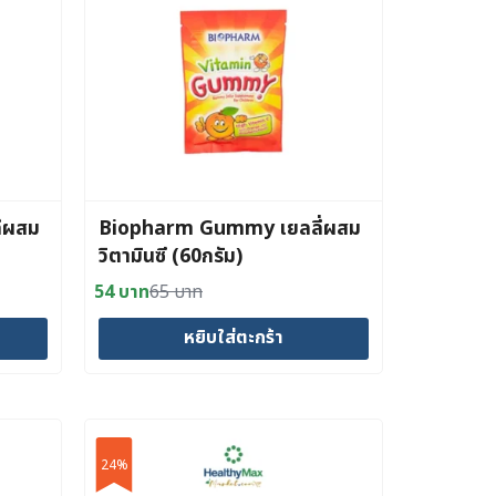
่ผสม
Biopharm Gummy เยลลี่ผสม
วิตามินซี (60กรัม)
54
บาท
65
บาท
Original
Current
price
price
หยิบใส่ตะกร้า
was:
is:
65 บาท.
54 บาท.
24%