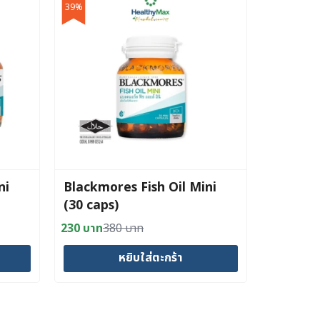
39%
ni
Blackmores Fish Oil Mini
(30 caps)
230
บาท
380
บาท
Original
Current
price
price
หยิบใส่ตะกร้า
was:
is:
380 บาท.
230 บาท.