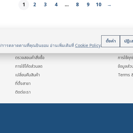
1
2
3
4
…
8
9
10
→
บริการลูกค้า
นโยบา
ตั้งค่า
ปฏิเ
น/การตลาดตามที่คุณยินยอม อ่านเพิ่มเติมที่
Cookie Policy
.
แจ้งการชำระเงิน
ข้อมูลส่ว
ตรวจสอบคำสั่งซื้อ
การใช้คุกก
การใช้โค้ดส่วนลด
ข้อมูลส่
เปลี่ยนคืนสินค้า
Terms &
ที่ตั้งสาขา
ติดต่อเรา