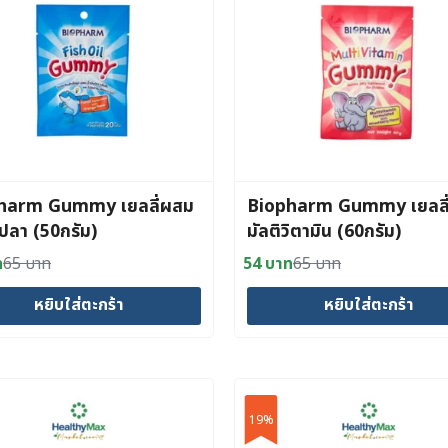
harm Gummy เยลลี่ผสม
Biopharm Gummy เยลลี
นปลา (50กรัม)
มัลติวิตามิน (60กรัม)
ท
65
บาท
54
บาท
65
บาท
al
nt
Original
Current
price
price
หยิบใส่ตะกร้า
หยิบใส่ตะกร้า
was:
is:
ท.
ท.
65 บาท.
54 บาท.
19%