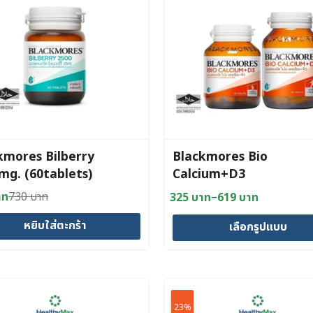
kmores Bilberry
Blackmores Bio
mg. (60tablets)
Calcium+D3
–
าท
730
บาท
325
บาท
619
บาท
al
nt
Price
range:
หยิบใส่ตะกร้า
เลือกรูปแบบ
325 บาท
าท.
าท.
through
This
619 บาท
product
has
multiple
23%