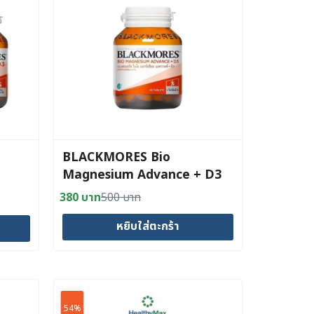
BLACKMORES Bio
Magnesium Advance + D3
(50 Tab)
380
บาท
500
บาท
Original
Current
price
price
หยิบใส่ตะกร้า
was:
is:
500 บาท.
380 บาท.
54%