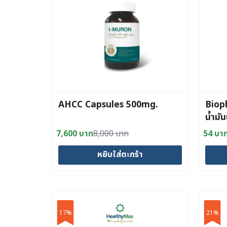
AHCC Capsules 500mg.
Biop
น้ำมั
7,600
บาท
8,000
บาท
54
บา
Original
Current
Origin
Curre
price
price
price
price
หยิบใส่ตะกร้า
was:
is:
was:
is:
8,000 บาท.
7,600 บาท.
65 บา
54 บา
17%
21%