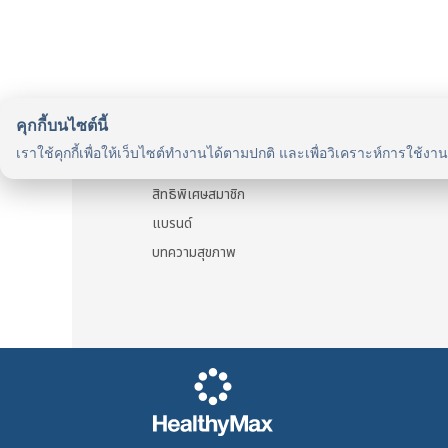
has
multiple
variants.
The
options
คุกกี้บนไซต์นี้
รู้จักเรา
may
เราใช้คุกกี้เพื่อให้เว็บไซต์ทำงานได้ตามปกติ และเพื่อวิเคราะห์การใช้งา
be
รู้จัก HealthyMax
chosen
สิทธิพิเศษสมาชิก
on
แบรนด์
the
บทความสุขภาพ
product
page