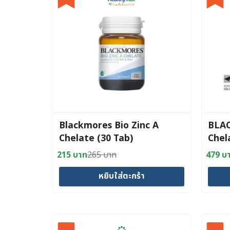
Blackmores Bio Zinc A
BLAC
Chelate (30 Tab)
Chel
215
บาท
265
บาท
479
บ
Original
Current
Origin
Curre
price
price
price
price
หยิบใส่ตะกร้า
was:
is:
was:
is:
265 บาท.
215 บาท.
565 บ
479 บ