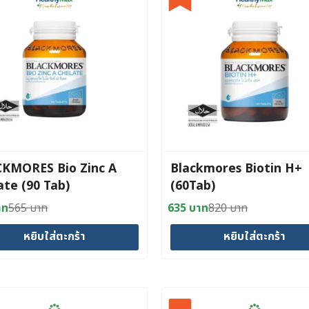
variants.
The
options
may
be
chosen
on
the
product
KMORES Bio Zinc A
Blackmores Biotin H+
page
ate (90 Tab)
(60Tab)
าท
565
บาท
635
บาท
820
บาท
al
nt
Original
Current
price
price
หยิบใส่ตะกร้า
หยิบใส่ตะกร้า
was:
is:
าท.
าท.
820 บาท.
635 บาท.