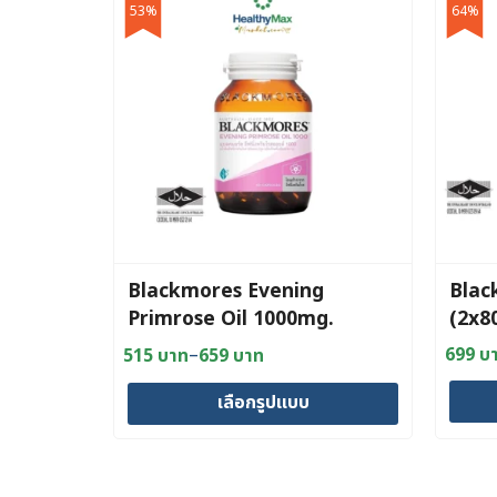
53%
64%
Blackmores Evening
Blac
Primrose Oil 1000mg.
(2x8
–
699
บ
515
บาท
659
บาท
Origin
Curre
Price
price
price
range:
เลือกรูปแบบ
was:
is:
515 บาท
1,920
699 บ
through
This
659 บาท
product