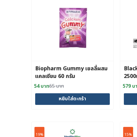
Biopharm Gummy เยลลี่ผสม
Blac
แคลเซียม 60 กรัม
2500
54
บาท
65
บาท
579
บ
Original
Current
Origin
Curre
price
price
price
price
หยิบใส่ตะกร้า
was:
is:
was:
is:
65 บาท.
54 บาท.
730 บ
579 บ
19%
15%