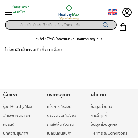
Skip
ช้อปสุขภาพดี
to
24 ชั่วโมง
content
Products
ู่สินค้า
search
สินค้าใหม่
โพรไบโอติกส์
แบรนด์ HealthyMax
ดูแลผิว
า
ไม่พบสินค้าตรงกับที่คุณเลือก
ุขภาพเฉพาะคุณ
์
พิเศษสมาชิก
รู้จักเรา
บริการลูกค้า
นโยบาย
ามสุขภาพ
รู้จัก HealthyMax
แจ้งการชำระเงิน
ข้อมูลส่วนตัว
ลูกค้า
สิทธิพิเศษสมาชิก
ตรวจสอบคำสั่งซื้อ
การใช้คุกกี้
าย
แบรนด์
การใช้โค้ดส่วนลด
ข้อมูลส่วนบุคคล
บทความสุขภาพ
เปลี่ยนคืนสินค้า
Terms & Conditions