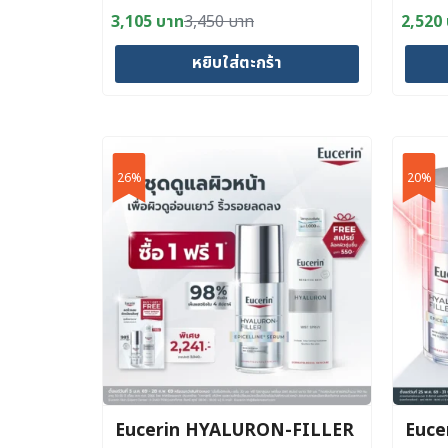
SERUM 30 ML
SPF3
3,105
บาท
3,450
บาท
2,520
Original
Current
Origin
Curre
price
price
price
price
หยิบใส่ตะกร้า
was:
is:
was:
is:
3,450 บาท.
3,105 บาท.
2,800
2,520
26%
20%
Eucerin HYALURON-FILLER
Euce