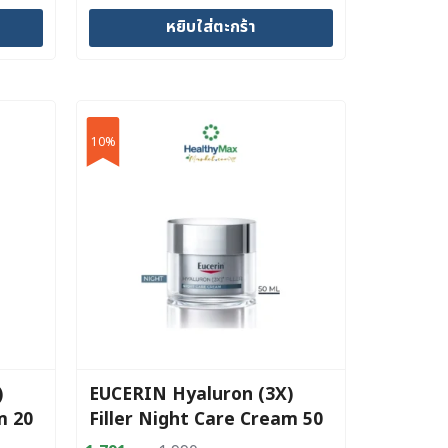
price
price
หยิบใส่ตะกร้า
was:
is:
1,890 บาท.
1,701 บาท.
10%
)
EUCERIN Hyaluron (3X)
m 20
Filler Night Care Cream 50
ml