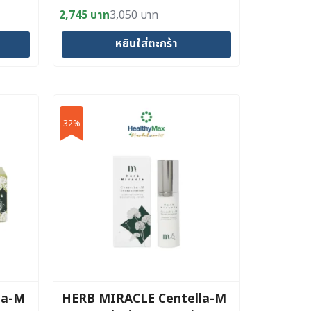
CREAM 50 ml
2,745
บาท
3,050
บาท
Original
Current
price
price
หยิบใส่ตะกร้า
was:
is:
3,050 บาท.
2,745 บาท.
32%
la-M
HERB MIRACLE Centella-M