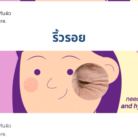
กันผิว
re.
ริ้วรอย
กันผิว
re.