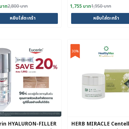
0 50 ML
15ml.
บาท
2,800
บาท
1,755
บาท
1,950
บาท
al
nt
Original
Current
price
price
หยิบใส่ตะกร้า
หยิบใส่ตะกร้า
was:
is:
 บาท.
 บาท.
1,950 บาท.
1,755 บาท.
30%
rin HYALURON-FILLER
HERB MIRACLE Centel