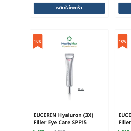
price
price
price
price
หยิบใส่ตะกร้า
was:
is:
was:
is:
999 บาท.
899 บาท.
1,950
1,755
10%
10%
EUCERIN Hyaluron (3X)
EUCE
Filler Eye Care SPF15
Fill