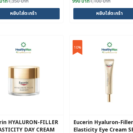
บาท
1,350
บาท
990
บาท
1,100
บาท
al
nt
Original
Current
price
price
หยิบใส่ตะกร้า
หยิบใส่ตะกร้า
was:
is:
 บาท.
 บาท.
1,100 บาท.
990 บาท.
10%
rin HYALURON-FILLER
Eucerin Hyaluron-Filler
ASTICITY DAY CREAM
Elasticity Eye Cream S