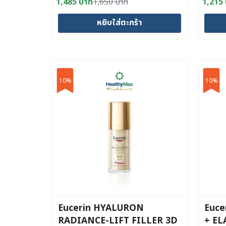
1,485
บาท
1,650
บาท
1,215
Original
Current
Origin
Curre
price
price
price
price
หยิบใส่ตะกร้า
was:
is:
was:
is:
1,650 บาท.
1,485 บาท.
1,350
1,215
10%
10%
Eucerin HYALURON
Euce
RADIANCE-LIFT FILLER 3D
+ EL