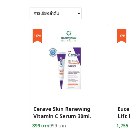
10%
10%
Cerave Skin Renewing
Euce
Vitamin C Serum 30ml.
Lift 
100 
899
บาท
999
บาท
1,755
Original
Current
Origin
Curre