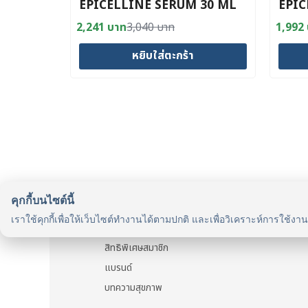
EPICELLINE SERUM 30 ML
EPIC
FREE HYALURON FACIAL
[SAV
2,241
บาท
3,040
บาท
1,992
Original
Current
Origin
Curre
MIST SPRAY 150 ML [Buy 1
price
price
price
price
Get 1 Free]
หยิบใส่ตะกร้า
was:
is:
was:
is:
3,040 บาท.
2,241 บาท.
2,490
1,992
คุกกี้บนไซต์นี้
รู้จักเรา
เราใช้คุกกี้เพื่อให้เว็บไซต์ทำงานได้ตามปกติ และเพื่อวิเคราะห์การใช้งา
รู้จัก HealthyMax
สิทธิพิเศษสมาชิก
แบรนด์
บทความสุขภาพ