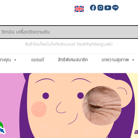
สินค้าใหม่
โพรไบโอติกส์
แบรนด์ HealthyMax
ดูแลผิว
พาะคุณ
แบรนด์
สิทธิพิเศษสมาชิก
บทความสุขภาพ