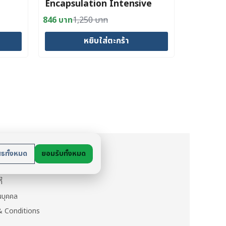
Encapsulation Intensive
(50
Firming Moisturizing Serum
846
บาท
1,250
บาท
Original
Current
(30 ml)
price
price
หยิบใส่ตะกร้า
was:
is:
1,250 บาท.
846 บาท.
ย
สธทั้งหมด
ยอมรับทั้งหมด
นตัว
ี้
วนบุคคล
 Conditions