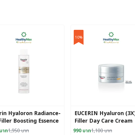
10%
rin Hyaloron Radiance-
EUCERIN Hyaluron (3X
Filler Boosting Essence
Filler Day Care Cream
ml
SPF30 20 ml
บาท
1,950
บาท
990
บาท
1,100
บาท
al
nt
Original
Current