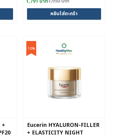
1,791
บาท
1,990
บาท
Original
Current
price
price
หยิบใส่ตะกร้า
was:
is:
1,990 บาท.
1,791 บาท.
10%
 +
Eucerin HYALURON-FILLER
PF20
+ ELASTICITY NIGHT