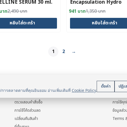
ELLINE SERUM 30 ml.
Encapsulation Hydro
E20%]
Lifting Sleeping Mask 
บาท
2,490
บาท
941
บาท
1,350
บาท
al
nt
Original
Current
ml)
price
price
หยิบใส่ตะกร้า
หยิบใส่ตะกร้า
was:
is:
 บาท.
 บาท.
1,350 บาท.
941 บาท.
1
2
→
บริการลูกค้า
นโยบา
ตั้งค่า
ปฏิเ
น/การตลาดตามที่คุณยินยอม อ่านเพิ่มเติมที่
Cookie Policy
.
แจ้งการชำระเงิน
ข้อมูลส่ว
ตรวจสอบคำสั่งซื้อ
การใช้คุกก
การใช้โค้ดส่วนลด
ข้อมูลส่
เปลี่ยนคืนสินค้า
Terms &
ที่ตั้งสาขา