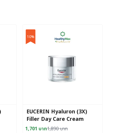
10%
)
EUCERIN Hyaluron (3X)
Filler Day Care Cream
SPF30 50 ml
1,701
บาท
1,890
บาท
Original
Current