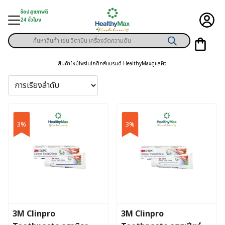
Skip
ช้อปสุขภาพดี
to
24 ชั่วโมง
content
Products
ู่สินค้า
search
สินค้าใหม่
โพรไบโอติกส์
แบรนด์ HealthyMax
ดูแลผิว
า
ุขภาพเฉพาะคุณ
์
3%
3%
พิเศษสมาชิก
ามสุขภาพ
ลูกค้า
าย
3M Clinpro
3M Clinpro