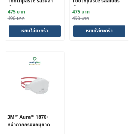
Toothpaste รสวนิลา
Toothpaste รสสเปียร์
มิ้นต์ขนาด 113 กรัม
มิ้นต์ขนาด 113 กรัม
475
บาท
475
บาท
Original
Current
Original
Current
490
บาท
490
บาท
price
price
price
price
หยิบใส่ตะกร้า
หยิบใส่ตะกร้า
was:
is:
was:
is:
490 บาท.
475 บาท.
490 บาท.
475 บาท.
3M™ Aura™ 1870+
หน้ากากกรองอนุภาค
สำหรับใช้งานทางการ