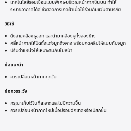
เทคโนโลยีรอยเชื่อมแบบพิเศษบริเวณหน้ากากชิ้นบน ทำให้
ระบายอากาศได้ดี ช่วยลดการเกิดฝ้าเมื่อใช้ร่วมกับแว่นตานิรภัย
วิธีใช้
ดึงสายคล้องหูออก และนำมาคล้องหูทั้งสองข้าง
คลี่หน้ากากให้ปิดตั้งแต่จมูกถึงคาง พร้อมกดคลิปให้แนบกับจมูก
ปรับตำแหน่งให้เหมาะสมกับใบหน้า
ข้อแนะนำ
ควรเปลี่ยนหน้ากากทุกวัน
ข้อควรระวัง
กรุณาเก็บไว้ในที่สะอาดและไม่มีความชื้น
ควรเปลี่ยนหน้ากากใหม่เมื่อมีรอยฉีกขาดหรือเปียกชื้น