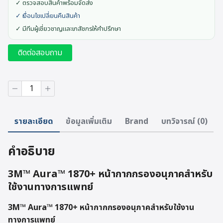
✓ ตรวจสอบสินค้าพร้อมจัดส่ง
✓ เงื่อนไขเปลี่ยนคืนสินค้า
✓ มีทีมผู้เชี่ยวชาญและเภสัชกรให้คำปรึกษา
ติดต่อสอบถาม
จำนวน
3M™
Aura™
1870+
รายละเอียด
ข้อมูลเพิ่มเติม
Brand
บทวิจารณ์ (0)
หน้ากาก
กรอง
อนุภาค
คำอธิบาย
สำหรับ
ใช้
งาน
3M™ Aura™ 1870+ หน้ากากกรองอนุภาคสำหรับ
ทางการ
ใช้งานทางการแพทย์
แพทย์
ชิ้น
3M™ Aura™ 1870+ หน้ากากกรองอนุภาคสำหรับใช้งาน
ทางการแพทย์