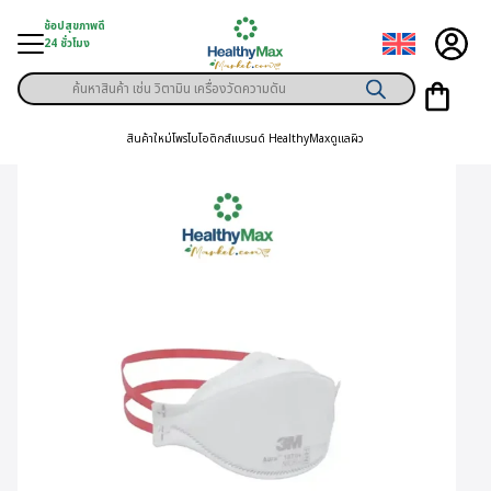
Skip
ช้อปสุขภาพดี
to
24 ชั่วโมง
content
Products
ู่สินค้า
search
สินค้าใหม่
โพรไบโอติกส์
แบรนด์ HealthyMax
ดูแลผิว
า
ุขภาพเฉพาะคุณ
์
พิเศษสมาชิก
ามสุขภาพ
ลูกค้า
าย