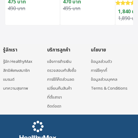
475
บาท
470
บาท
ให้คะแนน
Original price was: 490 บาท.
Current price is: 475 บาท.
Original price was: 495 บาท.
Current price is: 470 บาท.
490
บาท
495
บาท
1,840
บา
Original 
Current p
1,890
บา
รู้จักเรา
บริการลูกค้า
นโยบาย
รู้จัก HealthyMax
แจ้งการชำระเงิน
ข้อมูลส่วนตัว
สิทธิพิเศษสมาชิก
ตรวจสอบคำสั่งซื้อ
การใช้คุกกี้
แบรนด์
การใช้โค้ดส่วนลด
ข้อมูลส่วนบุคคล
บทความสุขภาพ
เปลี่ยนคืนสินค้า
Terms & Conditions
ที่ตั้งสาขา
ติดต่อเรา