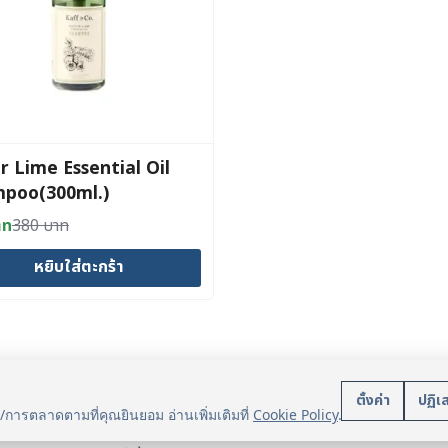
r Lime Essential Oil
poo(300ml.)
าท
380
บาท
al
nt
หยิบใส่ตะกร้า
าท.
าท.
บริการลูกค้า
นโยบา
ตั้งค่า
ปฏิเ
น/การตลาดตามที่คุณยินยอม อ่านเพิ่มเติมที่
Cookie Policy
.
แจ้งการชำระเงิน
ข้อมูลส่ว