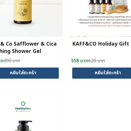
 & Co Safflower & Cica
KAFF&CO Holiday Gift
hing Shower Gel
ml.)
าท
490
บาท
558
บาท
620
บาท
al
nt
Original
Current
price
price
หยิบใส่ตะกร้า
หยิบใส่ตะกร้า
was:
is:
าท.
าท.
620 บาท.
558 บาท.