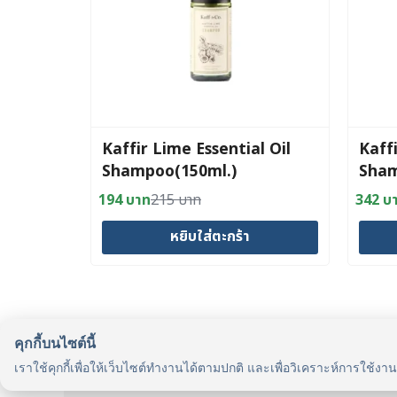
Kaffir Lime Essential Oil
Kaffi
Shampoo(150ml.)
Sham
194
บาท
215
บาท
342
บ
Original
Current
Origin
Curre
price
price
price
price
หยิบใส่ตะกร้า
was:
is:
was:
is:
215 บาท.
194 บาท.
380 บ
342 บ
คุกกี้บนไซต์นี้
รู้จักเรา
เราใช้คุกกี้เพื่อให้เว็บไซต์ทำงานได้ตามปกติ และเพื่อวิเคราะห์การใช้งา
รู้จัก HealthyMax