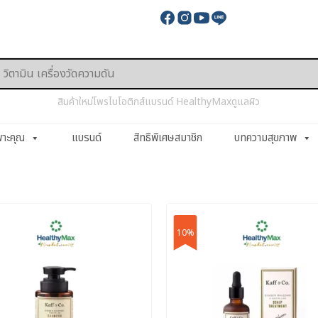
สินค้าใหม่
โพรไบโอติกส์
แบรนด์ HealthyMax
ดูแลผิว
พาะคุณ
แบรนด์
สิทธิพิเศษสมาชิก
บทความสุขภาพ
10%