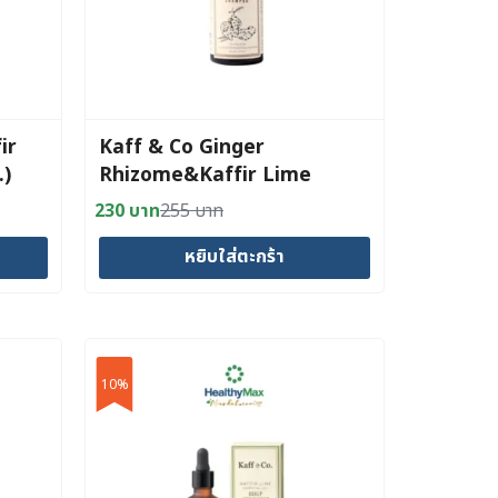
ir
Kaff & Co Ginger
.)
Rhizome&Kaffir Lime
Shampoo (150ml.)
230
บาท
255
บาท
Original
Current
price
price
หยิบใส่ตะกร้า
was:
is:
255 บาท.
230 บาท.
10%