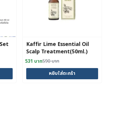
 Set
Kaffir Lime Essential Oil
Scalp Treatment(50ml.)
531
บาท
590
บาท
Original
Current
price
price
หยิบใส่ตะกร้า
was:
is:
590 บาท.
531 บาท.