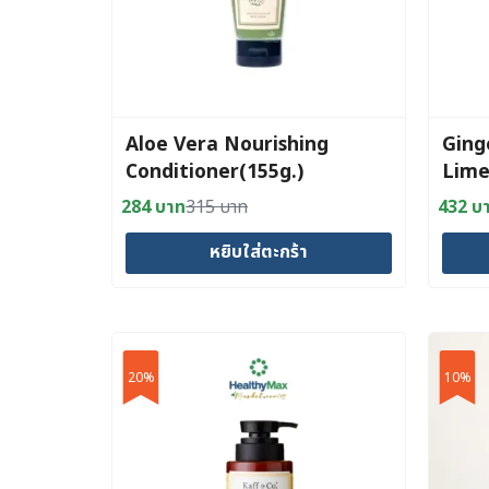
Aloe Vera Nourishing
Ging
Conditioner(155g.)
Lime
284
บาท
315
บาท
432
บ
Original
Current
Origin
Curre
price
price
price
price
หยิบใส่ตะกร้า
was:
is:
was:
is:
315 บาท.
284 บาท.
480 บ
432 บ
20%
10%