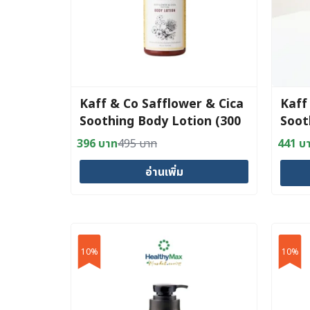
Kaff & Co Safflower & Cica
Kaff
Soothing Body Lotion (300
Soot
ml.)
(300
396
บาท
495
บาท
441
บ
Original
Current
Origin
Curre
price
price
price
price
อ่านเพิ่ม
was:
is:
was:
is:
495 บาท.
396 บาท.
490 บ
441 บ
10%
10%