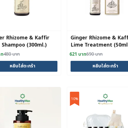
er Rhizome & Kaffir
Ginger Rhizome & Kaff
 Shampoo (300ml.)
Lime Treatment (50ml
าท
480
บาท
621
บาท
690
บาท
al
nt
Original
Current
price
price
หยิบใส่ตะกร้า
หยิบใส่ตะกร้า
was:
is:
าท.
าท.
690 บาท.
621 บาท.
10%