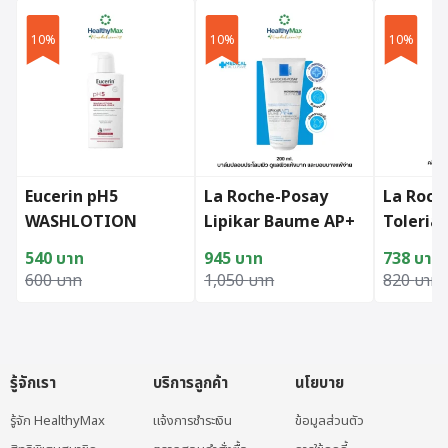
10%
10%
10%
Eucerin pH5
La Roche-Posay
La Roch
WASHLOTION
Lipikar Baume AP+
Toleria
PERFUME FREE 400
(200 ml)
Cleanse
540
บาท
945
บาท
738
บาท
ml
Original price was: 600 บาท.
Current price is: 540 บาท.
Original price was: 1,050 บาท.
Current price is: 945 บาท.
Original
Current p
600
บาท
1,050
บาท
820
บาท
(สูตรที่มีขายเฉพาะใน
โรงพยาบาลและคลินิก)
รู้จักเรา
บริการลูกค้า
นโยบาย
รู้จัก HealthyMax
แจ้งการชำระเงิน
ข้อมูลส่วนตัว