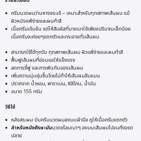
รายละเอียด
ครีมนวดผมว่านหางจระเข้ – เหมาะสำหรับทุกสภาพเส้นผม แม้
ผิวหนังแพ้ง่ายและผมทำสี
เนื้อครีมเข้มข้น แต่ให้สัมผัสที่บางเบาใช้เพียงปริมาณเล็กน้อย
เนื้อครีมจะค่อยๆแตกตัวและกระจายทั่วเส้นผม
สามารถใช้ได้ทุกวัน ทุกสภาพเส้นผม ผิวแพ้ง่ายและผมทำสี
ฟื้นฟูเส้นผมที่อ่อนแอให้แข็งแรง
ลดการชี้ฟู และการพันกันของเส้นผม
เพิ่มความนุ่มชุ่มชื้นโดยไม่ทำให้เส้นผมลีบแบน
ปราศจาก น้ำหอม, พาราเบน, ซิลิโคน, น้ำมัน
ขนาด 155 กรัม
วิธีใช้
หลังสระผม บีบครีมนวดผมลงบนฝ่ามือ ถูให้เนื้อครีมแตกตัว
สำหรับหนังศีรษะมัน
นวดชโลมเบาๆ ลงบนเส้นผมไปจนถึงจรด
ปลาย