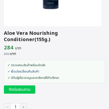
Aloe Vera Nourishing
Conditioner(155g.)
Original
Current
284
บาท
บาท
price
price
315
was:
is:
✓ ตรวจสอบสินค้าพร้อมจัดส่ง
315 บาท.
284 บาท.
✓ เงื่อนไขเปลี่ยนคืนสินค้า
✓ มีทีมผู้เชี่ยวชาญและเภสัชกรให้คำปรึกษา
ติดต่อสอบถาม
จำนวน