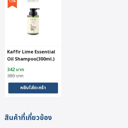
10%
Kaffir Lime Essential
Oil Shampoo(300ml.)
342
บาท
Original
Current
380
บาท
price
price
หยิบใส่ตะกร้า
was:
is:
380 บาท.
342 บาท.
สินค้าที่เกี่ยวข้อง