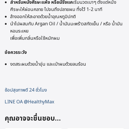
สำหรับหนังศีรษะเเห้ง หรือมีรังเเค
เริ่มนวดเบาๆ ตั้งเเต่หนัง
ศีรษะให้ผ่อนคลาย ไปจนถึงปลายผม ทิ้งไว้ 1-2 นาที
ล้างออกให้สะอาดด้วยน้ำอุณหภูมิปกติ
นำไปผสมกับ Argan Oil / น้ำมันมะพร้าวสกัดเย็น / หรือ น้ำมัน
หอมระเหย
เพื่อเพิ่มกลิ่นหรือใช้หมักผม
ข้อควรระวัง
งดสระผมด้วยน้ำอุ่น และเป่าผมด้วยลมร้อน
ช้อปสุขภาพดี 24 ชั่วโมง
LINE OA @HealthyMax
คุณอาจจะชื่นชอบ…