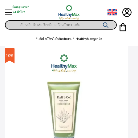
Skip
ช้อปสุขภาพดี
to
24 ชั่วโมง
content
Products
ู่สินค้า
search
สินค้าใหม่
โพรไบโอติกส์
แบรนด์ HealthyMax
ดูแลผิว
า
ุขภาพเฉพาะคุณ
10%
์
พิเศษสมาชิก
ามสุขภาพ
ลูกค้า
าย