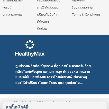
สิทธิพิเศษสมาชิก
ตรวจสอบคำสั่งซื้อ
การใช้คุกกี้
แบรนด์
การใช้โค้ดส่วนลด
ข้อมูลส่วนบุคคล
บทความสุขภาพ
เปลี่ยนคืนสินค้า
Terms & Conditions
ที่ตั้งสาขา
ติดต่อเรา
ศูนย์รวมผลิตภัณฑ์สุขภาพ ที่คุณวางใจ ครบครันด้วย
ผลิตภัณฑ์เพื่อสุขภาพคุณภาพสูง คัดสรรหลากหลาย
แบรนด์ชั้นนำ พร้อมบริการโดยทีมงานผู้เชี่ยวชาญ
และให้คำปรึกษาโดยเภสัชกร ดูแลคุณด้วยใจ...
©HealthyMax. All Rights Reserved. Design
by DMD
HealthyMax
PDPA
คุกกี้บนไซต์นี้