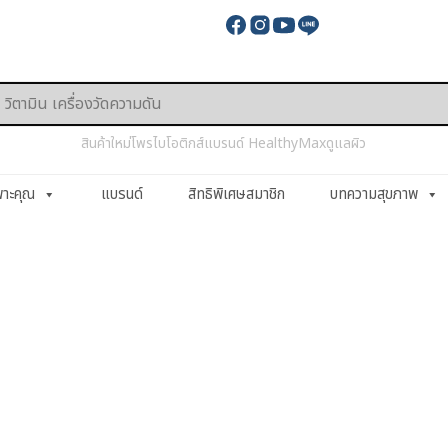
สินค้าใหม่
โพรไบโอติกส์
แบรนด์ HealthyMax
ดูแลผิว
พาะคุณ
แบรนด์
สิทธิพิเศษสมาชิก
บทความสุขภาพ