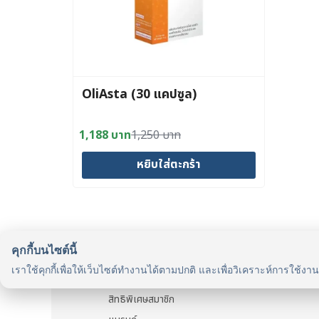
OliAsta (30 แคปซูล)
1,188
บาท
1,250
บาท
Original
Current
price
price
หยิบใส่ตะกร้า
was:
is:
1,250 บาท.
1,188 บาท.
คุกกี้บนไซต์นี้
รู้จักเรา
เราใช้คุกกี้เพื่อให้เว็บไซต์ทำงานได้ตามปกติ และเพื่อวิเคราะห์การใช้งา
รู้จัก HealthyMax
สิทธิพิเศษสมาชิก