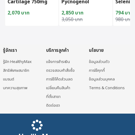
Cartilage 750mg
Pycnogenol
Seleniu
(100Capsules)
2,070
บาท
2,850
บาท
794
บาท
Original price was: 3,050 บาท.
Current price is: 2,850 บาท.
Original
Current p
3,050
บาท
980
บาท
รู้จักเรา
บริการลูกค้า
นโยบาย
รู้จัก HealthyMax
แจ้งการชำระเงิน
ข้อมูลส่วนตัว
สิทธิพิเศษสมาชิก
ตรวจสอบคำสั่งซื้อ
การใช้คุกกี้
แบรนด์
การใช้โค้ดส่วนลด
ข้อมูลส่วนบุคคล
บทความสุขภาพ
เปลี่ยนคืนสินค้า
Terms & Conditions
ที่ตั้งสาขา
ติดต่อเรา