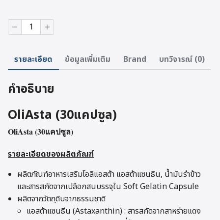
จำนวน
OliAsta
(30
แคปซูล)
รายละเอียด
ข้อมูลเพิ่มเติม
Brand
บทวิจารณ์ (0)
ชิ้น
คำอธิบาย
OliAsta (30แคปซูล)
OliAsta (30แคปซูล)
รายละเอียดของผลิตภัณฑ์
ผลิตภัณฑ์อาหารเสริมโอลิแอสต้า แอสต้าแซนธิน, น้ำมันรำข้าว
และสารสกัดจากเปลือกสนบรรจุใน Soft Gelatin Capsule
ผลิตจากวัตถุดิบจากธรรมชาติ
แอสต้าแซนธีน (Astaxanthin) : สารสกัดจากสาหร่ายแดง