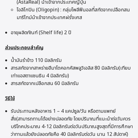
(AstaReal) นำเข้าจากประเทศญี่ปุ่น
โอลิโกปิน (Oligopin) : กลุ่มโพลีฟีนอลที่สกัดจากเปลือกสน
มาริไทม์นำเข้าจากประเทศฝรั่งเศส
อายุผลิตภัณฑ์ (Shelf life) 2 ปี
ส่วนประกอบสำคัญ
น้ำมันรำข้าว 110 มิลลิกรัม
สารสกัดจากสาหร่ายฮีมาโตคอกคัสพลูวิเอลิส 80 มิลลิกรัม(เทียบ
เท่าแอสตาแซนธิน 4 มิลลิกรัม)
สารสกัดจากเปลือกสน 60 มิลลิกรัม
วิธีใช้
รับประทานหลังอาหาร 1 – 4 แคปซูล/วัน หรือตามแพทย์
สั่ง(สามารถทานได้อย่างปลอดภัย โดยปริมาณที่แนะนำต่อวันควร
บริโภคประมาณ 4-12 มิลลิกรัมต่อวันปริมาณสูงสุดที่มีการศึกษา
ว่าทานแล้วยังปลอดภัยคือ 40 มิลลิกรัมต่อวัน นาน 12 สัปดาห์)