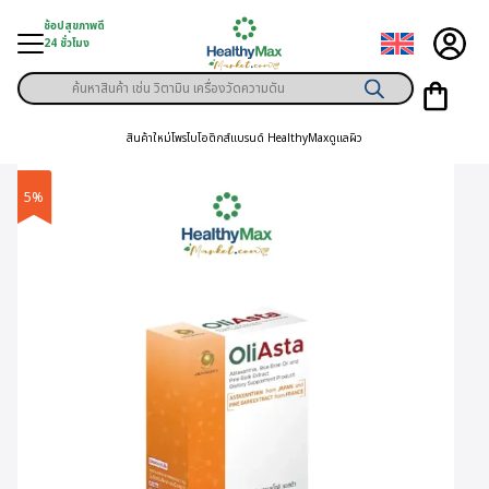
Skip
ช้อปสุขภาพดี
to
24 ชั่วโมง
content
Products
ู่สินค้า
search
สินค้าใหม่
โพรไบโอติกส์
แบรนด์ HealthyMax
ดูแลผิว
า
ุขภาพเฉพาะคุณ
5%
์
พิเศษสมาชิก
ามสุขภาพ
ลูกค้า
าย