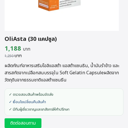
OliAsta (30 แคปซูล)
Original
Current
1,188
บาท
บาท
price
price
1,250
was:
is:
ผลิตภัณฑ์อาหารเสริมโอลิแอสต้า แอสต้าแซนธิน, น้ำมันรำข้าว และ
สารสกัดจากเปลือกสนบรรจุใน Soft Gelatin Capsuleผลิตจาก
1,250 บาท.
1,188 บาท.
วัตถุดิบจากธรรมชาติแอสต้าแซนธีน
✓ ตรวจสอบสินค้าพร้อมจัดส่ง
✓ เงื่อนไขเปลี่ยนคืนสินค้า
✓ มีทีมผู้เชี่ยวชาญและเภสัชกรให้คำปรึกษา
ติดต่อสอบถาม