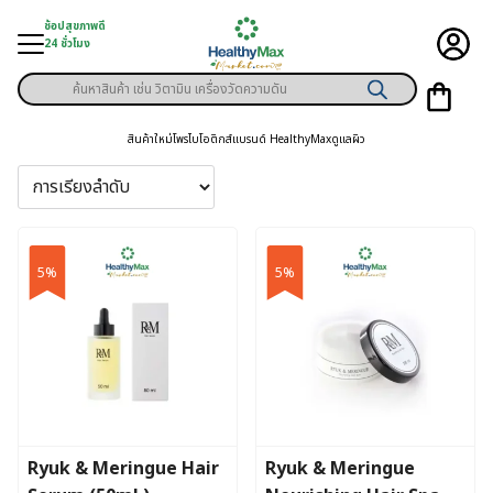
Skip
ช้อปสุขภาพดี
to
24 ชั่วโมง
content
Products
ู่สินค้า
search
สินค้าใหม่
โพรไบโอติกส์
แบรนด์ HealthyMax
ดูแลผิว
า
ุขภาพเฉพาะคุณ
์
5%
5%
พิเศษสมาชิก
ามสุขภาพ
ลูกค้า
าย
Ryuk & Meringue Hair
Ryuk & Meringue