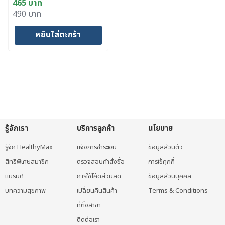
465
บาท
Original
Current
490
บาท
price
price
หยิบใส่ตะกร้า
was:
is:
490 บาท.
465 บาท.
รู้จักเรา
บริการลูกค้า
นโยบาย
รู้จัก HealthyMax
แจ้งการชำระเงิน
ข้อมูลส่วนตัว
สิทธิพิเศษสมาชิก
ตรวจสอบคำสั่งซื้อ
การใช้คุกกี้
แบรนด์
การใช้โค้ดส่วนลด
ข้อมูลส่วนบุคคล
บทความสุขภาพ
เปลี่ยนคืนสินค้า
Terms & Conditions
ที่ตั้งสาขา
ติดต่อเรา