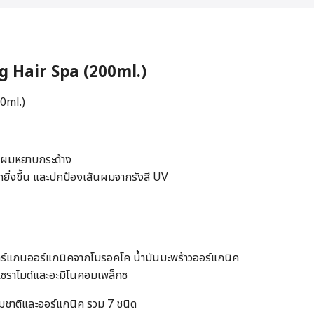
 Hair Spa (200ml.)
0ml.)
ง ผมหยาบกระด้าง
กยิ่งขึ้น และปกป้องเส้นผมจากรังสี UV
าร์แกนออร์แกนิคจากโมรอคโค น้ำมันมะพร้าวออร์แกนิค
ี เซราไมด์และอะมิโนคอมเพล็กซ
รมชาติและออร์แกนิค รวม 7 ชนิด