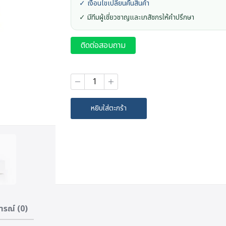
✓ เงื่อนไขเปลี่ยนคืนสินค้า
✓ มีทีมผู้เชี่ยวชาญและเภสัชกรให้คำปรึกษา
ติดต่อสอบถาม
จำนวน
Ryuk
&
Meringue
หยิบใส่ตะกร้า
Nourishing
Hair
Spa
(200ml.)
ชิ้น
ารณ์ (0)