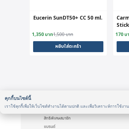
Eucerin SunDT50+ CC 50 ml.
Carm
Stic
1,350
บาท
1,500
บาท
170
บ
Original
Current
Origin
Curre
price
price
price
price
หยิบใส่ตะกร้า
was:
is:
was:
is:
1,500 บาท.
1,350 บาท.
189 บ
170 บ
คุกกี้บนไซต์นี้
รู้จักเรา
เราใช้คุกกี้เพื่อให้เว็บไซต์ทำงานได้ตามปกติ และเพื่อวิเคราะห์การใช้งา
รู้จัก HealthyMax
สิทธิพิเศษสมาชิก
แบรนด์