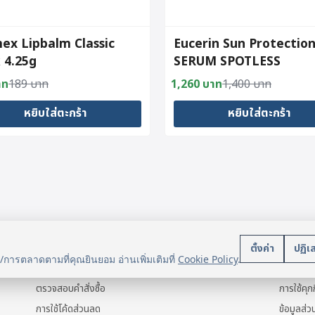
ex Lipbalm Classic
Eucerin Sun Protectio
k 4.25g
SERUM SPOTLESS
BRIGHTENING SPF50+
าท
189
บาท
1,260
บาท
1,400
บาท
al
nt
Original
Current
PA++++ 50 ML
price
price
หยิบใส่ตะกร้า
หยิบใส่ตะกร้า
was:
is:
าท.
าท.
1,400 บาท.
1,260 บาท.
บริการลูกค้า
นโยบา
ตั้งค่า
ปฏิเ
น/การตลาดตามที่คุณยินยอม อ่านเพิ่มเติมที่
Cookie Policy
.
แจ้งการชำระเงิน
ข้อมูลส่ว
ตรวจสอบคำสั่งซื้อ
การใช้คุกก
การใช้โค้ดส่วนลด
ข้อมูลส่