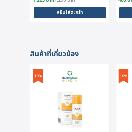
1,225
บาท
1,290
บาท
465
บ
Original
Current
Origin
Curre
price
price
price
price
หยิบใส่ตะกร้า
was:
is:
was:
is:
1,290 บาท.
1,225 บาท.
490 บ
465 บ
สินค้าที่เกี่ยวข้อง
10%
10%