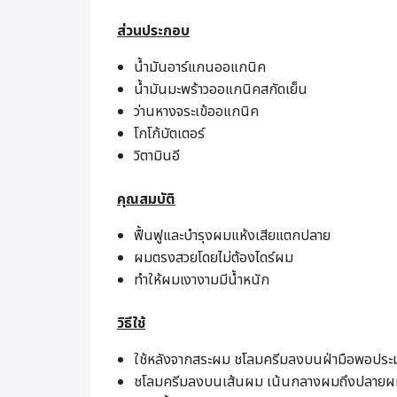
ส่วนประกอบ
น้ำมันอาร์แกนออแกนิค
น้ำมันมะพร้าวออแกนิคสกัดเย็น
ว่านหางจระเข้ออแกนิค
โกโก้บัตเตอร์
วิตามินอี
คุณสมบัติ
ฟื้นฟูและบำรุงผมแห้งเสียแตกปลาย
ผมตรงสวยโดยไม่ต้องไดร์ผม
ทำให้ผมเงางามมีน้ำหนัก
วิธีใช้
ใช้หลังจากสระผม ชโลมครีมลงบนฝ่ามือพอประม
ชโลมครีมลงบนเส้นผม เน้นกลางผมถึงปลายผม 