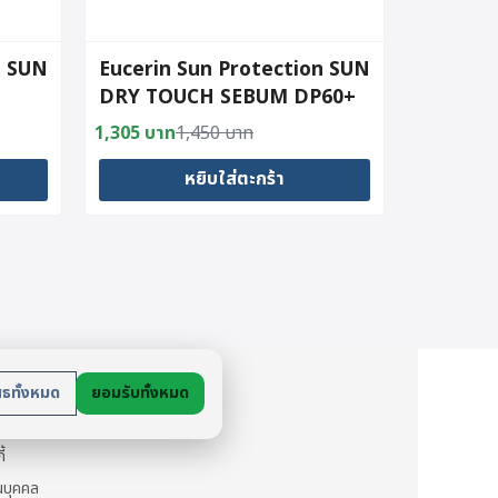
n SUN
Eucerin Sun Protection SUN
DRY TOUCH SEBUM DP60+
50 ML
1,305
บาท
1,450
บาท
Original
Current
(สูตรที่มีขายเฉพาะในโรงพยาบาล
price
price
และคลินิก)
หยิบใส่ตะกร้า
was:
is:
1,450 บาท.
1,305 บาท.
ย
สธทั้งหมด
ยอมรับทั้งหมด
นตัว
ี้
วนบุคคล