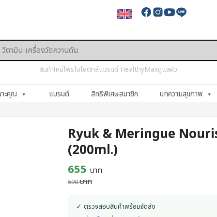
สินค้าใหม่
โพรไบโอติกส์
แบรนด์ HealthyMax
ดูแลผิว
พาะคุณ
แบรนด์
สิทธิพิเศษสมาชิก
บทความสุขภาพ
Ryuk & Meringue Nouris
(200ml.)
Original
Current
655
บาท
บาท
price
price
690
was:
is:
✓ ตรวจสอบสินค้าพร้อมจัดส่ง
690 บาท.
655 บาท.