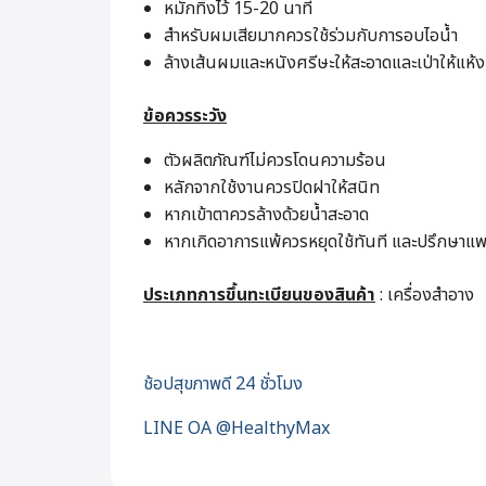
หมักทิ้งไว้ 15-20 นาที
สำหรับผมเสียมากควรใช้ร่วมกับการอบไอน้ำ
ล้างเส้นผมและหนังศรีษะให้สะอาดและเป่าให้แห้ง
ข้อควรระวัง
ตัวผลิตภัณฑ์ไม่ควรโดนความร้อน
หลักจากใช้งานควรปิดฝาให้สนิท
หากเข้าตาควรล้างด้วยน้ำสะอาด
หากเกิดอาการแพ้ควรหยุดใช้ทันที และปรึกษาแพ
ประเภทการขึ้นทะเบียนของสินค้า
: เครื่องสำอาง
ช้อปสุขภาพดี 24 ชั่วโมง
LINE OA @HealthyMax