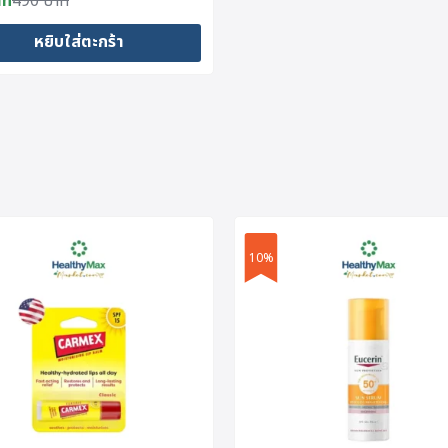
าท
490
บาท
al
nt
หยิบใส่ตะกร้า
าท.
าท.
10%