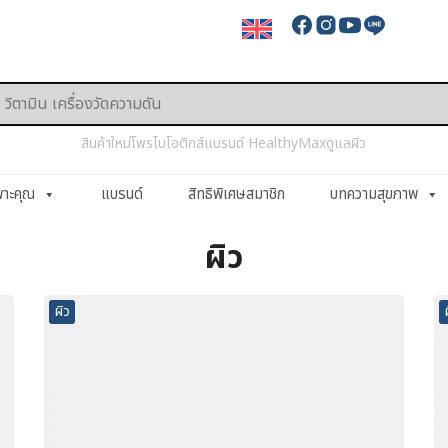
สินค้าใหม่
โพรไบโอติกส์
แบรนด์ HealthyMax
ดูแลผิว
พาะคุณ
แบรนด์
สิทธิพิเศษสมาชิก
บทความสุขภาพ
ผิว
ผิว