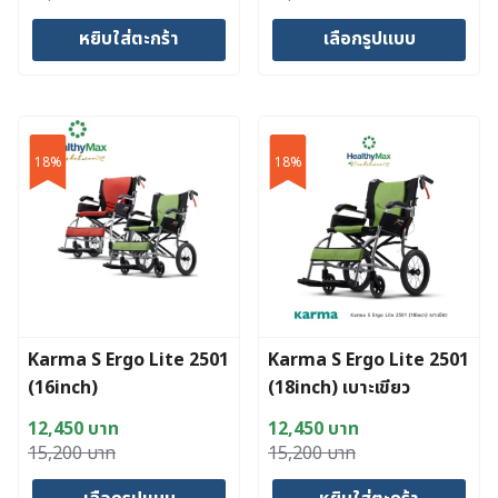
price
price
price
price
หยิบใส่ตะกร้า
เลือกรูปแบบ
was:
is:
was:
is:
18,800 บาท.
15,000 บาท.
19,000 บาท.
11,000 บาท.
This
product
has
18%
18%
multiple
variants.
The
options
may
be
chosen
Karma S Ergo Lite 2501
Karma S Ergo Lite 2501
on
(16inch)
(18inch) เบาะเขียว
the
product
12,450
บาท
12,450
บาท
page
Original
Current
Original
Current
15,200
บาท
15,200
บาท
price
price
price
price