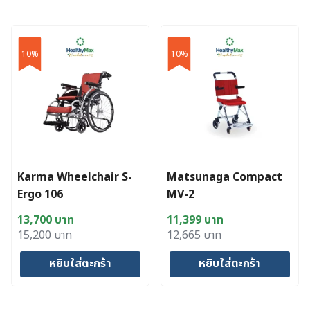
10%
10%
Karma Wheelchair S-
Matsunaga Compact
Ergo 106
MV-2
13,700
บาท
11,399
บาท
Original
Current
Original
Current
15,200
บาท
12,665
บาท
price
price
price
price
หยิบใส่ตะกร้า
หยิบใส่ตะกร้า
was:
is:
was:
is:
15,200 บาท.
13,700 บาท.
12,665 บาท.
11,399 บาท.