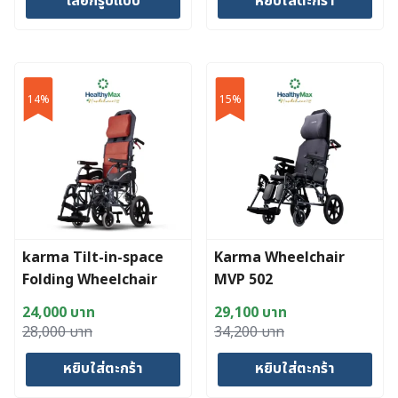
เลือกรูปแบบ
หยิบใส่ตะกร้า
was:
is:
was:
is:
15,200 บาท.
12,450 บาท.
15,200 บาท.
12,450 บาท.
This
product
has
14%
15%
multiple
variants.
The
options
may
be
chosen
karma Tilt-in-space
Karma Wheelchair
on
Folding Wheelchair
MVP 502
the
VIP515 รถเข็นปรับเอนได้
product
24,000
บาท
29,100
บาท
page
Original
Current
Original
Current
28,000
บาท
34,200
บาท
price
price
price
price
หยิบใส่ตะกร้า
หยิบใส่ตะกร้า
was:
is:
was:
is:
28,000 บาท.
24,000 บาท.
34,200 บาท.
29,100 บาท.