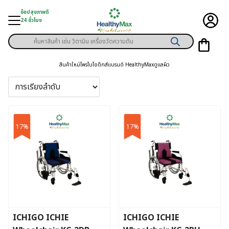
Skip
ช้อปสุขภาพดี
to
24 ชั่วโมง
content
Products
ู่สินค้า
search
สินค้าใหม่
โพรไบโอติกส์
แบรนด์ HealthyMax
ดูแลผิว
า
ุขภาพเฉพาะคุณ
์
17%
17%
พิเศษสมาชิก
ามสุขภาพ
ลูกค้า
าย
ICHIGO ICHIE
ICHIGO ICHIE