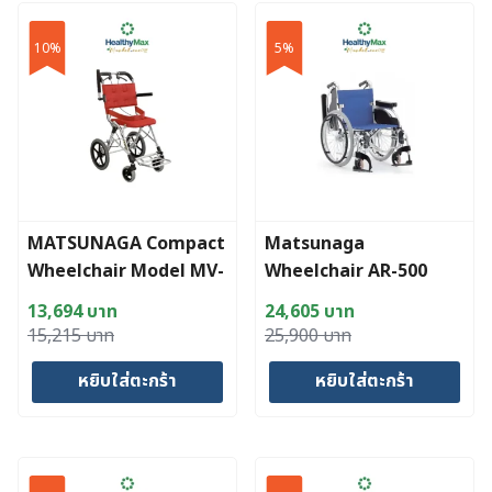
10%
5%
MATSUNAGA Compact
Matsunaga
Wheelchair Model MV-
Wheelchair AR-500
888
13,694
บาท
24,605
บาท
Original
Current
Original
Current
15,215
บาท
25,900
บาท
price
price
price
price
หยิบใส่ตะกร้า
หยิบใส่ตะกร้า
was:
is:
was:
is:
15,215 บาท.
13,694 บาท.
25,900 บาท.
24,605 บาท.