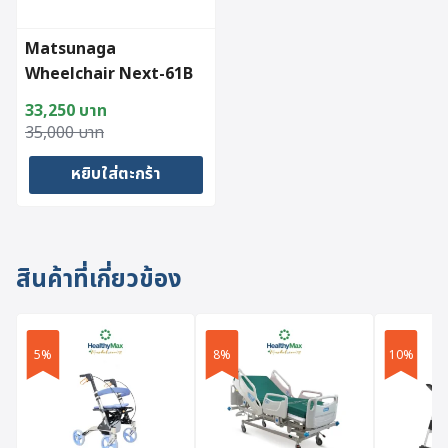
Matsunaga
Wheelchair Next-61B
33,250
บาท
Original
Current
35,000
บาท
price
price
หยิบใส่ตะกร้า
was:
is:
35,000 บาท.
33,250 บาท.
สินค้าที่เกี่ยวข้อง
5%
8%
10%