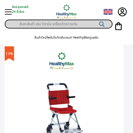
Skip
ช้อปสุขภาพดี
to
24 ชั่วโมง
content
Products
ู่สินค้า
search
สินค้าใหม่
โพรไบโอติกส์
แบรนด์ HealthyMax
ดูแลผิว
า
ุขภาพเฉพาะคุณ
10%
์
พิเศษสมาชิก
ามสุขภาพ
ลูกค้า
าย