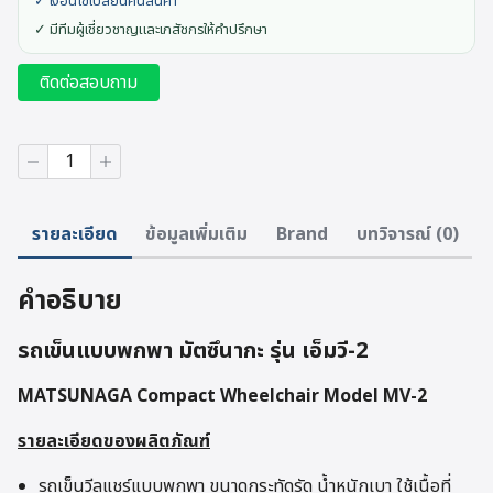
✓ เงื่อนไขเปลี่ยนคืนสินค้า
✓ มีทีมผู้เชี่ยวชาญและเภสัชกรให้คำปรึกษา
ติดต่อสอบถาม
จำนวน
Matsunaga
Compact
MV-
รายละเอียด
ข้อมูลเพิ่มเติม
Brand
บทวิจารณ์ (0)
2
ชิ้น
คำอธิบาย
รถเข็นแบบพกพา มัตซึนากะ รุ่น เอ็มวี-2
MATSUNAGA Compact Wheelchair Model MV-2
รายละเอียดของผลิตภัณฑ์
รถเข็นวีลแชร์แบบพกพา ขนาดกระทัดรัด น้ำหนักเบา ใช้เนื้อที่