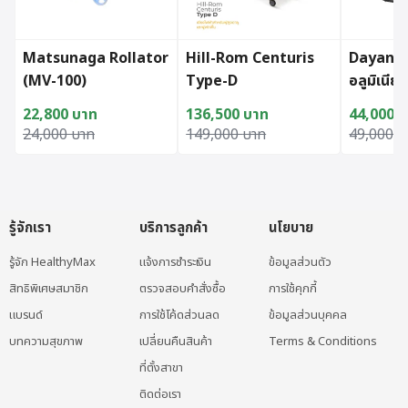
Matsunaga Rollator
Hill-Rom Centuris
Dayang ร
(MV-100)
Type-D
อลูมิเนียม
DY0110
22,800
บาท
136,500
บาท
44,000
บ
Original price was: 24,000 บาท.
Current price is: 22,800 บาท.
Original price was: 149,000 บาท.
Current price is: 136,500 บาท.
Original
Current p
24,000
บาท
149,000
บาท
49,000
บ
รู้จักเรา
บริการลูกค้า
นโยบาย
รู้จัก HealthyMax
แจ้งการชำระเงิน
ข้อมูลส่วนตัว
สิทธิพิเศษสมาชิก
ตรวจสอบคำสั่งซื้อ
การใช้คุกกี้
แบรนด์
การใช้โค้ดส่วนลด
ข้อมูลส่วนบุคคล
บทความสุขภาพ
เปลี่ยนคืนสินค้า
Terms & Conditions
ที่ตั้งสาขา
ติดต่อเรา