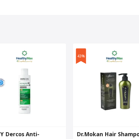
43%
Y Dercos Anti-
Dr.Mokan Hair Shamp