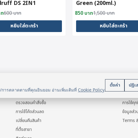
ruff DS 2IN1
Green (200ml.)
itioning Shampoo
าท
600
บาท
850
บาท
1,500
บาท
al
nt
Original
Current
price
price
หยิบใส่ตะกร้า
หยิบใส่ตะกร้า
was:
is:
าท.
าท.
1,500 บาท.
850 บาท.
บริการลูกค้า
นโยบา
ตั้งค่า
ปฏิเ
น/การตลาดตามที่คุณยินยอม อ่านเพิ่มเติมที่
Cookie Policy
.
แจ้งการชำระเงิน
ข้อมูลส่ว
ตรวจสอบคำสั่งซื้อ
การใช้คุกก
การใช้โค้ดส่วนลด
ข้อมูลส่
เปลี่ยนคืนสินค้า
Terms &
ที่ตั้งสาขา