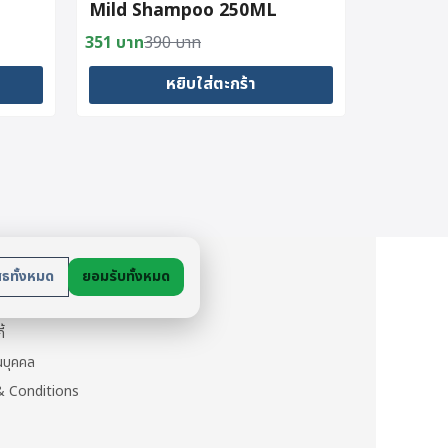
Mild Shampoo 250ML
351
บาท
390
บาท
Original
Current
price
price
หยิบใส่ตะกร้า
was:
is:
390 บาท.
351 บาท.
ย
สธทั้งหมด
ยอมรับทั้งหมด
นตัว
ี้
วนบุคคล
 Conditions