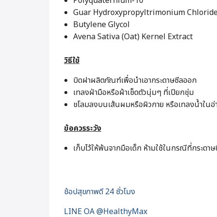
Polyquaternium-10
Guar Hydroxypropyltrimonium Chlorid
Butylene Glycol
Avena Sativa (Oat) Kernel Extract
วิธีใช้
บิดฝาผลิตภัณฑ์เพื่อนำเอากระดาษซีลออก
เทลงฝ่ามือหรือผ้าเช็ดตัวนุ่มๆ ที่เปียกชุ่ม
ชโลมลงบนเส้นผมหรือผิวกาย หรือเทลงน้ำในอ่าง
ข้อควรระวัง
เก็บไว้ให้พ้นจากมือเด็ก ห้ามใช้ในกรณีที่กระด
ช้อปสุขภาพดี 24 ชั่วโมง
LINE OA @HealthyMax