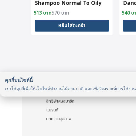
Shampoo Normal To Oily
Dand
Hair 200ml.
Cond
513
บาท
570
บาท
540
บ
Original
Current
Origin
Curre
price
price
price
price
หยิบใส่ตะกร้า
was:
is:
was:
is:
570 บาท.
513 บาท.
600 บ
540 บ
คุกกี้บนไซต์นี้
รู้จักเรา
เราใช้คุกกี้เพื่อให้เว็บไซต์ทำงานได้ตามปกติ และเพื่อวิเคราะห์การใช้งา
รู้จัก HealthyMax
สิทธิพิเศษสมาชิก
แบรนด์
บทความสุขภาพ