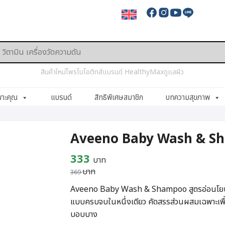
สินค้าใหม่
โพรไบโอติกส์
แบรนด์ HealthyMax
ดูแลผิว
พาะคุณ
แบรนด์
สิทธิพิเศษสมาชิก
บทความสุขภาพ
Aveeno Baby Wash & Sh
Original
Current
333
บาท
บาท
price
price
369
was:
is:
Aveeno Baby Wash & Shampoo สูตรอ่อนโยนเ
แบบครบจบในหนึ่งเดียว คัดสรรส่วนผสมเฉพาะเพื่อใ
369 บาท.
333 บาท.
บอบบาง