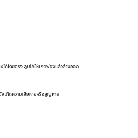
e
ได้โดยตรง ลูบไล้ให้เกิดฟองแล้วล้างออก
าษซีลเกิดความเสียหายหรือสูญหาย