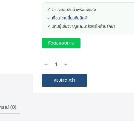
✓ ตรวจสอบสินค้าพร้อมจัดส่ง
✓ เงื่อนไขเปลี่ยนคืนสินค้า
✓ มีทีมผู้เชี่ยวชาญและเภสัชกรให้คำปรึกษา
ติดต่อสอบถาม
จำนวน
Aveeno
Baby
Wash
หยิบใส่ตะกร้า
&
Shampoo
(236ml.)
ชิ้น
ารณ์ (0)