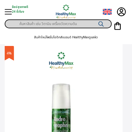
Skip
ช้อปสุขภาพดี
to
24 ชั่วโมง
content
Products
ู่สินค้า
search
สินค้าใหม่
โพรไบโอติกส์
แบรนด์ HealthyMax
ดูแลผิว
า
ุขภาพเฉพาะคุณ
4%
์
พิเศษสมาชิก
ามสุขภาพ
ลูกค้า
าย