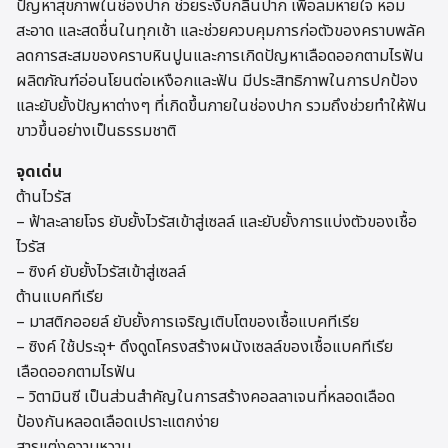
ปัญหาสุขภาพในช่องปาก ช่วยระงับกลิ่นปาก เพื่อลมหายใจ หอม
สะอาด และสดชื่นในทุกเช้า และช่วยควบคุมการก่อตัวของคราบพลัค
ลดการสะสมของคราบหินปูนและการเกิดปัญหาเลือดออกตามไรฟัน
ผลิตภัณฑ์อ่อนโยนต่อเหงือกและฟัน มีประสิทธิภาพในการปกป้อง
และยับยั้งปัญหาต่างๆ ที่เกิดขึ้นภายในช่องปาก รวมถึงช่วยทำให้ฟัน
ขาวขึ้นอย่างเป็นธรรมชาติ
จุดเด่น
ต้านไวรัส
– ฟ้าละลายโจร ยับยั้งไวรัสเข้าสู่เซลล์ และยับยั้งการแบ่งตัวของเชื้อ
ไวรัส
– ซิงค์ ยับยั้งไวรัสเข้าสู่เซลล์
ต้านแบคทีเรีย
– มาสติกออยล์ ยับยั้งการเจริญเติบโตของเชื้อแบคทีเรีย
– ซิงค์ ใช้ประจุ+ ดึงดูดโครงสร้างผนังเซลล์ของเชื้อแบคทีเรีย
เลือดออกตามไรฟัน
– วิตามินซี เป็นส่วนสำคัญในการสร้างคอลลาเจนที่หลอดเลือด
ป้องกันหลอดเลือดเปราะแตกง่าย
สารแต่งความหวาน