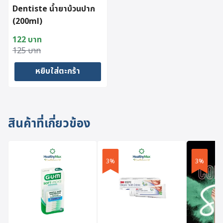
Dentiste น้ำยาบ้วนปาก
(200ml)
122
บาท
Original
Current
125
บาท
price
price
หยิบใส่ตะกร้า
was:
is:
125 บาท.
122 บาท.
สินค้าที่เกี่ยวข้อง
3%
3%