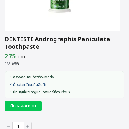
DENTISTE Andrographis Paniculata
Toothpaste
Original
Current
275
บาท
บาท
price
price
285
was:
is:
✓ ตรวจสอบสินค้าพร้อมจัดส่ง
285 บาท.
275 บาท.
✓ เงื่อนไขเปลี่ยนคืนสินค้า
✓ มีทีมผู้เชี่ยวชาญและเภสัชกรให้คำปรึกษา
ติดต่อสอบถาม
จำนวน