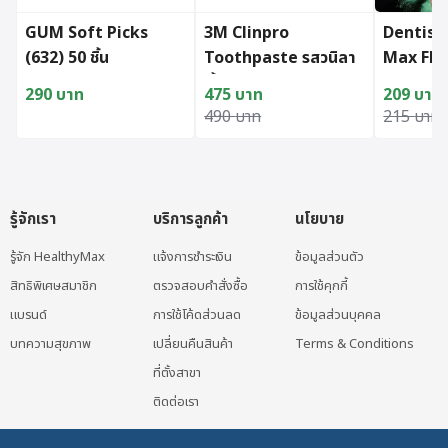
GUM Soft Picks
3M Clinpro
Dentist
(632) 50 ชิ้น
Toothpaste รสวนิลา
Max Flu
มิ้นต์ขนาด 113 กรัม
Toothp
290
บาท
475
บาท
209
บาท
Original price was: 490 บาท.
Current price is: 475 บาท.
Original
Current p
490
บาท
215
บาท
รู้จักเรา
บริการลูกค้า
นโยบาย
รู้จัก HealthyMax
แจ้งการชำระเงิน
ข้อมูลส่วนตัว
สิทธิพิเศษสมาชิก
ตรวจสอบคำสั่งซื้อ
การใช้คุกกี้
แบรนด์
การใช้โค้ดส่วนลด
ข้อมูลส่วนบุคคล
บทความสุขภาพ
เปลี่ยนคืนสินค้า
Terms & Conditions
ที่ตั้งสาขา
ติดต่อเรา