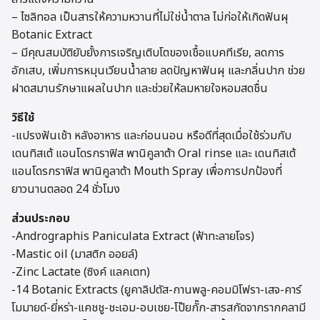
– ไซลิทอล เป็นสารให้ความหวานที่ไม่ใช่น้ำตาล ไม่ก่อให้เกิดฟันผุ
Botanic Extract
– มีคุณสมบัติยับยั้งการเจริญเติบโตของเชื้อแบคทีเรีย, ลดการ
อักเสบ, เพิ่มการหมุนเวียนน้ำลาย ลดปัญหาฟันผุ และกลิ่นปาก ช่วย
ฝาดสมานรักษาแผลในปาก และช่วยให้ลมหายใจหอมสดชื่น
วิธีใช้
-แปรงฟันเช้า หลังอาหาร และก่อนนอน หรือดีที่สุดเมื่อใช้ร่วมกับ
เดนทิสเต้ แอนโดรกราฟิส พานิคูลาต้า Oral rinse และ เดนทิสเต้
แอนโดรกราฟิส พานิคูลาต้า Mouth Spray เพื่อการปกป้องที่
ยาวนานตลอด 24 ชั่วโมง
ส่วนประกอบ
-Andrographis Paniculata Extract (ฟ้าทะลายโจร)
-Mastic oil (มาสติก ออยล์)
-Zinc Lactate (ซิงค์ แลคเตท)
-14 Botanic Extracts (ยูคาลิปตัส-กานพลู-คอมมิโฟรา-เสจ-คาร์
โมมายด์-ยี่หร่า-แคชชู-ชะเอม-อบเชย-โป๊ยกั๊ก-สารสกัดจากรากคลามี