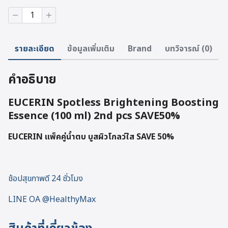
จำนวน
EUCERIN
แพ็ค
คู่
รายละเอียด
ข้อมูลเพิ่มเติม
Brand
บทวิจารณ์ (0)
น้ำ
ตบ
บูส
คำอธิบาย
ผิว
โก
ลว์
EUCERIN Spotless Brightening Boosting
ใส
Essence (100 ml) 2nd pcs SAVE50%
SAVE
50%
EUCERIN แพ็คคู่น้ำตบ บูสผิวโกลว์ใส SAVE 50%
ชิ้น
ช้อปสุขภาพดี 24 ชั่วโมง
LINE OA @HealthyMax