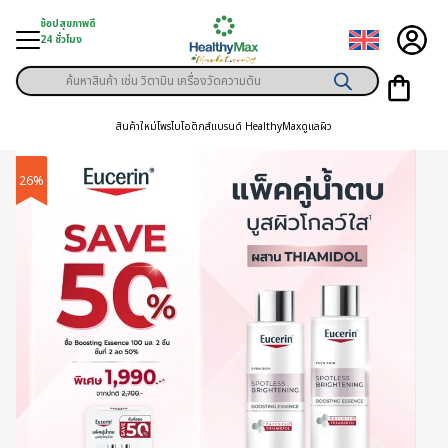
Skip
ช้อปสุขภาพดี
to
24 ชั่วโมง
content
Products
ู่สินค้า
search
สินค้าใหม่
โพรไบโอติกส์
แบรนด์ HealthyMax
ดูแลผิว
า
ุขภาพเฉพาะคุณ
26%
์
พิเศษสมาชิก
ามสุขภาพ
ลูกค้า
าย