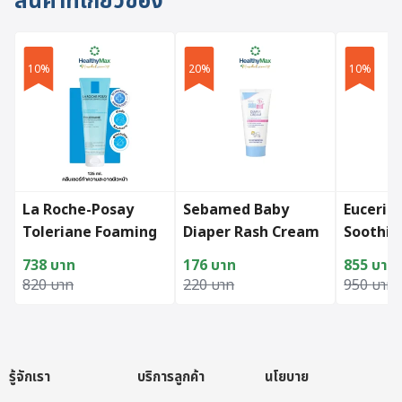
สินค้าที่เกี่ยวข้อง
10%
20%
10%
La Roche-Posay
Sebamed Baby
Euceri
Toleriane Foaming
Diaper Rash Cream
Soothin
Cleanser (125 ml)
50ml.
Cream 1
738
บาท
176
บาท
855
บาท
Original price was: 820 บาท.
Current price is: 738 บาท.
Original price was: 220 บาท.
Current price is: 176 บาท.
Original
Current p
820
บาท
220
บาท
950
บาท
รู้จักเรา
บริการลูกค้า
นโยบาย