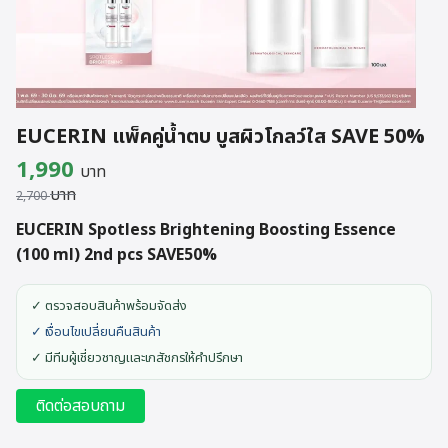
EUCERIN แพ็คคู่น้ำตบ บูสผิวโกลว์ใส SAVE 50%
Original
Current
1,990
บาท
บาท
price
price
2,700
was:
is:
EUCERIN Spotless Brightening Boosting Essence
(100 ml) 2nd pcs SAVE50%
2,700 บาท.
1,990 บาท.
✓ ตรวจสอบสินค้าพร้อมจัดส่ง
✓ เงื่อนไขเปลี่ยนคืนสินค้า
✓ มีทีมผู้เชี่ยวชาญและเภสัชกรให้คำปรึกษา
ติดต่อสอบถาม