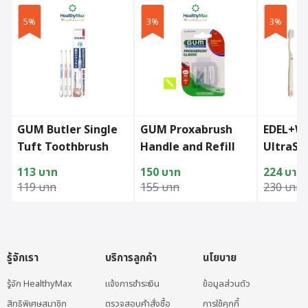
5%
3%
3%
GUM Butler Single
GUM Proxabrush
EDEL+W
Tuft Toothbrush
Handle and Refill
UltraSo
(คละสี)
(412)
Flosser
113
บาท
150
บาท
224
บาท
Original price was: 119 บาท.
Current price is: 113 บาท.
Original price was: 155 บาท.
Current price is: 150 บาท.
Original
Current p
119
บาท
155
บาท
230
บาท
รู้จักเรา
บริการลูกค้า
นโยบาย
รู้จัก HealthyMax
แจ้งการชำระเงิน
ข้อมูลส่วนตัว
สิทธิพิเศษสมาชิก
ตรวจสอบคำสั่งซื้อ
การใช้คุกกี้