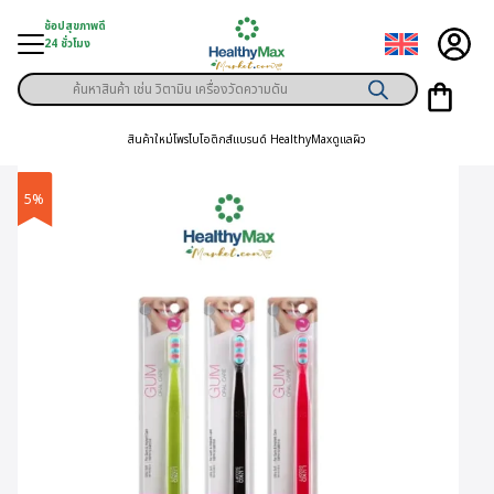
Skip
ช้อปสุขภาพดี
to
24 ชั่วโมง
content
Products
ู่สินค้า
search
สินค้าใหม่
โพรไบโอติกส์
แบรนด์ HealthyMax
ดูแลผิว
า
ุขภาพเฉพาะคุณ
5%
์
พิเศษสมาชิก
ามสุขภาพ
ลูกค้า
าย