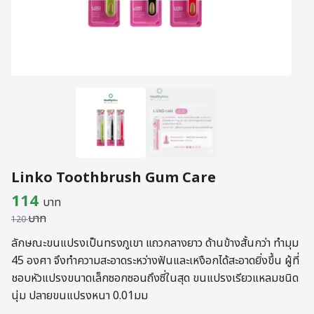
Linko Toothbrush Gum Care
Original
Current
114
บาท
บาท
price
price
120
was:
is:
ลักษณะขนแปรงเป็นทรงภูเขา แถวกลางยาว ด้านข้างสั้นกว่า ทำมุม
45 องศา จึงทำความสะอาดระหว่างฟันและเหงือกได้สะอาดยิ่งขึ้น ผู้ที่
120 บาท.
114 บาท.
ชอบหัวแปรงขนาดเล็กซอกซอนถึงซี่ในสุด ขนแปรงเรียวแหลมชนิด
นุ่ม ปลายขนแปรงหนา 0.01มม