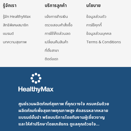
รู้จักเรา
บริการลูกค้า
นโยบาย
รู้จัก HealthyMax
แจ้งการชำระเงิน
ข้อมูลส่วนตัว
สิทธิพิเศษสมาชิก
ตรวจสอบคำสั่งซื้อ
การใช้คุกกี้
แบรนด์
การใช้โค้ดส่วนลด
ข้อมูลส่วนบุคคล
บทความสุขภาพ
เปลี่ยนคืนสินค้า
Terms & Conditions
ที่ตั้งสาขา
ติดต่อเรา
ศูนย์รวมผลิตภัณฑ์สุขภาพ ที่คุณวางใจ ครบครันด้วย
ผลิตภัณฑ์เพื่อสุขภาพคุณภาพสูง คัดสรรหลากหลาย
แบรนด์ชั้นนำ พร้อมบริการโดยทีมงานผู้เชี่ยวชาญ
และให้คำปรึกษาโดยเภสัชกร ดูแลคุณด้วยใจ...