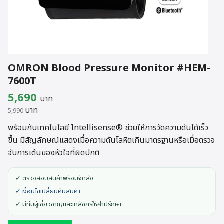
OMRON Blood Pressure Monitor #HEM-
7600T
Original
Current
5,690
บาท
บาท
price
price
5,990
was:
is:
พร้อมกับเทคโนโลยี Intellisense® ช่วยให้การวัดความดันได้เร็ว
ขึ้น มีสัญลักษณ์แสดงเมื่อความดันโลหิตเกินมาตรฐานหรือเมื่อตรวจ
5,990 บาท.
5,690 บาท.
จับการเต้นของหัวใจที่ผิดปกติ
✓ ตรวจสอบสินค้าพร้อมจัดส่ง
✓ เงื่อนไขเปลี่ยนคืนสินค้า
✓ มีทีมผู้เชี่ยวชาญและเภสัชกรให้คำปรึกษา