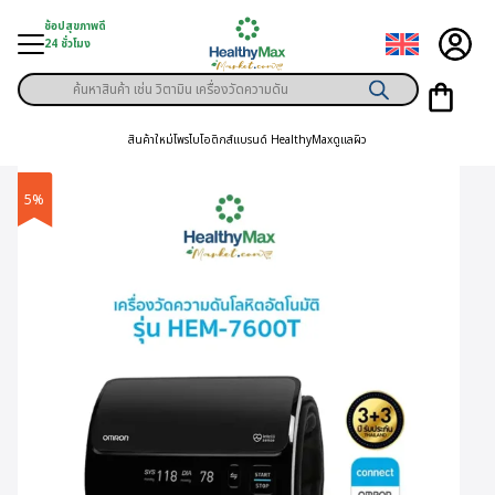
Skip
ช้อปสุขภาพดี
to
24 ชั่วโมง
content
Products
ู่สินค้า
search
สินค้าใหม่
โพรไบโอติกส์
แบรนด์ HealthyMax
ดูแลผิว
า
ุขภาพเฉพาะคุณ
5%
์
พิเศษสมาชิก
ามสุขภาพ
ลูกค้า
าย