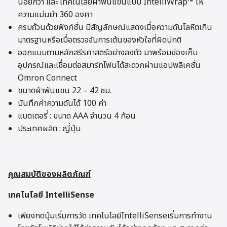
น้อยกว่า และ เทคโนโลยีผ้าพันแขนแบบ IntelliWrap™ ให้
ความแม่นยำ 360 องศา
ครบถ้วนด้วยฟังก์ชั่น มีสัญลักษณ์แสดงเมื่อความดันโลหิตเกิน
มาตรฐานหรือเมื่อตรวจจับการเต้นของหัวใจที่ผิดปกติ
ออกแบบตามหลักสรีรศาสตร์อย่างลงตัว มาพร้อมช่องเก็บ
อุปกรณ์และเชื่อมต่อสมาร์ทโฟนได้สะดวกผ่านแอปพลิเคชั่น
Omron Connect
ขนาดผ้าพันแขน 22 – 42 ซม.
บันทึกค่าความดันได้ 100 ค่า
แบตเตอรี่ : ขนาด AAA จำนวน 4 ก้อน
ประเทศผลิต : ญี่ปุ่น
คุณสมบัติของผลิตภัณฑ์
เทคโนโลยี IntelliSense
เพียงกดปุ่มเริ่มการวัด เทคโนโลยีIntelliSenseเริ่มการทำงาน