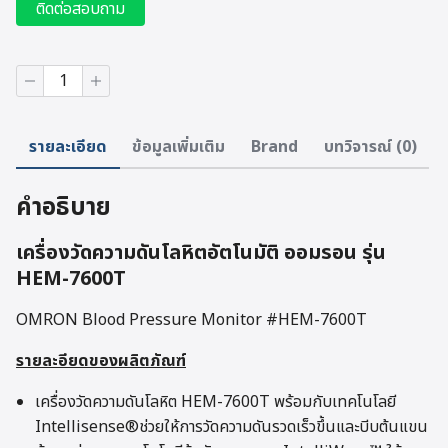
ติดต่อสอบถาม
จำนวน
OMRON
Blood
Pressure
รายละเอียด
ข้อมูลเพิ่มเติม
Brand
บทวิจารณ์ (0)
Monitor
#HEM-
7600T
คำอธิบาย
ชิ้น
เครื่องวัดความดันโลหิตอัตโนมัติ ออมรอน รุ่น
HEM-7600T
OMRON Blood Pressure Monitor #HEM-7600T
รายละอียดของผลิตภัณฑ์
เครื่องวัดความดันโลหิต HEM-7600T พร้อมกับเทคโนโลยี
Intellisense®ช่วยให้การวัดความดันรวดเร็วขึ้นและบีบต้นแขน