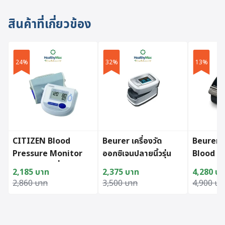
สินค้าที่เกี่ยวข้อง
24%
32%
13%
CITIZEN Blood
Beurer เครื่องวัด
Beurer 
Pressure Monitor
ออกซิเจนปลายนิ้วรุ่น
Blood P
#CH-453 เครื่องวัด
PO30
BM81
2,185
บาท
2,375
บาท
4,280
บา
ความดันโลหิตระบบ
Original price was: 2,860 บาท.
Current price is: 2,185 บาท.
Original price was: 3,500 บาท.
Current price is: 2,375 บาท.
Original 
Current p
2,860
บาท
3,500
บาท
4,900
บา
ดิจิทัล