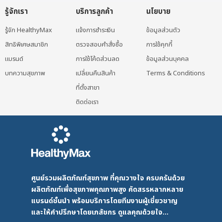
รู้จักเรา
บริการลูกค้า
นโยบาย
รู้จัก HealthyMax
แจ้งการชำระเงิน
ข้อมูลส่วนตัว
สิทธิพิเศษสมาชิก
ตรวจสอบคำสั่งซื้อ
การใช้คุกกี้
แบรนด์
การใช้โค้ดส่วนลด
ข้อมูลส่วนบุคคล
บทความสุขภาพ
เปลี่ยนคืนสินค้า
Terms & Conditions
ที่ตั้งสาขา
ติดต่อเรา
ศูนย์รวมผลิตภัณฑ์สุขภาพ ที่คุณวางใจ ครบครันด้วย
ผลิตภัณฑ์เพื่อสุขภาพคุณภาพสูง คัดสรรหลากหลาย
แบรนด์ชั้นนำ พร้อมบริการโดยทีมงานผู้เชี่ยวชาญ
และให้คำปรึกษาโดยเภสัชกร ดูแลคุณด้วยใจ...