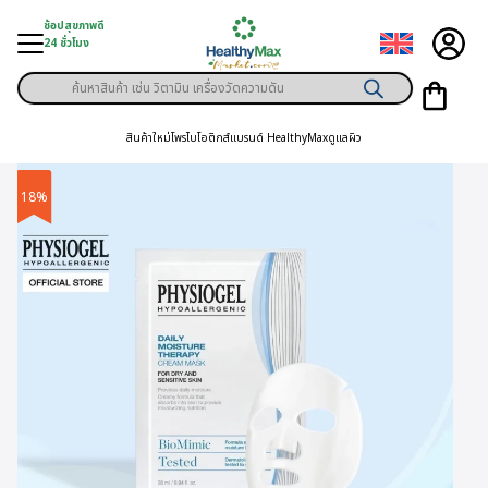
Skip
ช้อปสุขภาพดี
to
24 ชั่วโมง
content
Products
ู่สินค้า
search
สินค้าใหม่
โพรไบโอติกส์
แบรนด์ HealthyMax
ดูแลผิว
า
ุขภาพเฉพาะคุณ
18%
์
พิเศษสมาชิก
ามสุขภาพ
ลูกค้า
าย