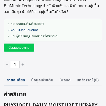
และกักเก็บความชุ่มชื้น ให้ผิวคงความชุ่มชื้นยาวนาน ด้วย
BioMimic Technology สำหรับผิวแห้ง และผิวที่ขาดความชุ่มชื้น
ลอกเป็นขุย ช่วยให้ผิวแลดูชุ่มชื้นทันทีหลังใช้
✓ ตรวจสอบสินค้าพร้อมจัดส่ง
✓ เงื่อนไขเปลี่ยนคืนสินค้า
✓ มีทีมผู้เชี่ยวชาญและเภสัชกรให้คำปรึกษา
ติดต่อสอบถาม
จำนวน
PHYSIOGEL
DAILY
MOISTURE
รายละเอียด
ข้อมูลเพิ่มเติม
Brand
บทวิจารณ์ (0)
THERAPY
CREAM
MASK
คำอธิบาย
ชิ้น
PHYSIOGEL DAILY MOISTURE THERAPY