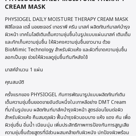
CREAM MASK
PHYSIOGEL DAILY MOISTURE THERAPY CREAM MASK
ฟิสิโอเจล เดลี่ มอยซเจอร์ เทอราพี ครีม มาสค์ ผลิตภัณฑ์มาสค์บำรุง
ผิวหน้า เทคโนโลยีเติมเต็มความชุ่มชื้นในรูปแบบแผ่นมาสค์ เติมเต็ม
และกักเก็บความชุ่มชื้น ให้ผิวคงความชุ่มชื้นยาวนาน ด้วย
BioMimic Technology สำหรับผิวแห้ง และผิวที่ขาดความชุ่มชื้น
ลอกเป็นขุย ช่วยให้ผิวแลดูชุ่มชื้นทันทีหลังใช้
มาสค์จำนวน 1 แผ่น
คุณสมบัติ
ครั้งแรกของ PHYSIOGEL กับการพัฒนารูปแบบผลิตภัณฑ์เติม
เต็มความชุ่มชื้นยอดขายอันดับหนึ่งในเกาหลีอย่าง DMT Cream
ที่มาในรูปแบบ ผลิตภัณฑ์มาส์คบำรุงผิวหน้า สูตรอ่อนโยนต่อผิว
สำหรับผิวแห้ง คืนสมดุลผิว ฟื้นบำรุงผิวบอบบาง แห้ง แดง คัน เพื่อ
ผิวชุ่มชื่น อิ่มน้ำ เนียนนุ่ม เพิ่มประสิทธิภาพการป้องกันการสูญเสีย
ความชุ่มชื้นด้วยสูตรที่มีส่วนผสมคล้ายกับผิวหนัง ปกป้องผิวพร้อม