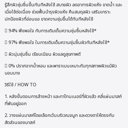
รู้สึกผิวชุ่มชื่นขึ้นทันทีหลังใช้ สบายผิว ลดอาการผิวแห้ง ขาดน้ำ และ
เมื่อใช้ต่อเนื่อง ช่วยฟื้นบำรุงผิวแห้ง คืนสมดุลผิว เสริมเกราะ
ปกป้องผิวที่อ่อนแอ ขาดความชุ่มชื้นได้ทันทีหลังใช้
 94% พึงพอใจ กับการเติมเต็มความชุ่มชื้นหลังใช้*
 97% พึงพอใจ ในการเติมเต็มความชุ่มชื้นผิวทันทีหลังใช้*
 ผิวนุ่มชุ่มชื่น เรียบเนียน ผิวแลดูสุขภาพดี
 0% ปราศจากน้ำหอม และพาราเบนเหมาะกับทุกสภาพผิวแม้ผิว
บอบบาง
วิธีใช้ / HOW TO
1. หลังขั้นตอนการล้างหน้า และทาโทนเนอร์ที่ผิวแล้ว คลี่แผ่นมาสค์
ที่พับอยู่ออก
2. วางแผ่นมาสค์โดยเลือกเว้นบริเวณจมูก และดวงตาให้ตรงกับ
สัดส่วนของมาสค์