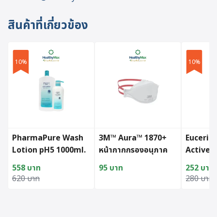
สินค้าที่เกี่ยวข้อง
10%
10%
PharmaPure Wash
3M™ Aura™ 1870+
Eucerin 
Lotion pH5 1000ml.
หน้ากากกรองอนุภาค
Active (
FREE 450ml.
สำหรับใช้งานทางการ
558
บาท
95
บาท
252
บาท
แพทย์
Original price was: 620 บาท.
Current price is: 558 บาท.
Original
Current p
620
บาท
280
บาท