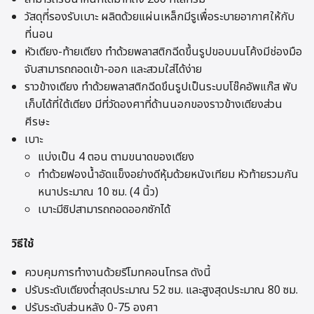
วัสดุที่รองรับเบาะ ผลิตด้วยแผ่นเหล็กมีรูเพื่อระบายอากาศให้กับ
ที่นอน
หัวเตียง-ท้ายเตียง ทำด้วยพลาสติกฉีดขึ้นรูปขอบมนโค้งมีช่องมือ
จับสามารถถอดเข้า-ออก และสวมใส่ได้ง่าย
ราวข้างเตียง ทำด้วยพลาสติกฉีดขึนรูปเป็นระบบโช๊คอัพแก๊ส พับ
เก็บได้ที่ใต้เตียง มีที่วัดองศาที่ด้านนอกของราวข้างเตียงส่วน
ศีรษะ
เบาะ
แบ่งเป็น 4 ตอน ตามขนาดของเตียง
ทำด้วยฟองน้ำอัดแข็งอย่างดีหุ้มด้วยหนังเทียม หัวท้ายรวมกัน
หนาประมาณ 10 ซม. (4 นิ้ว)
เบาะมีซิปสามารถถอดออกซักได้
วิธีใช้
ควบคุมการทำงานด้วยรีโมทคอนโทรล ดังนี้
ปรับระดับเตียงต่ำสุดประมาณ 52 ซม. และสูงสุดประมาณ 80 ซม.
ปรับระดับส่วนหลัง 0-75 องศา