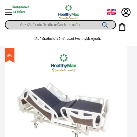
Skip
ช้อปสุขภาพดี
to
24 ชั่วโมง
content
Products
ู่สินค้า
search
สินค้าใหม่
โพรไบโอติกส์
แบรนด์ HealthyMax
ดูแลผิว
า
ุขภาพเฉพาะคุณ
8%
์
พิเศษสมาชิก
ามสุขภาพ
ลูกค้า
าย