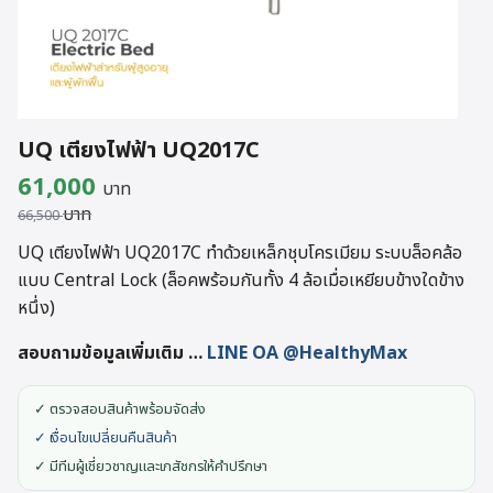
UQ เตียงไฟฟ้า UQ2017C
Original
Current
61,000
บาท
บาท
price
price
66,500
was:
is:
UQ เตียงไฟฟ้า UQ2017C ทำด้วยเหล็กชุบโครเมียม ระบบล็อคล้อ
แบบ Central Lock (ล็อคพร้อมกันทั้ง 4 ล้อเมื่อเหยียบข้างใดข้าง
66,500 บาท.
61,000 บาท.
หนึ่ง)
สอบถามข้อมูลเพิ่มเติม
…
LINE OA @HealthyMax
✓ ตรวจสอบสินค้าพร้อมจัดส่ง
✓ เงื่อนไขเปลี่ยนคืนสินค้า
✓ มีทีมผู้เชี่ยวชาญและเภสัชกรให้คำปรึกษา