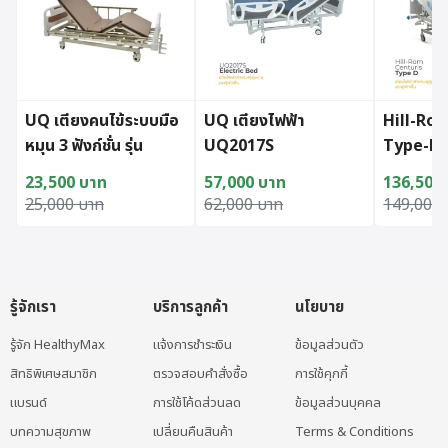
UQ เตียงคนไข้ระบบมือ
UQ เตียงไฟฟ้า
Hill-Ro
หมุน 3 ฟังก์ชั่น รุ่น
UQ2017S
Type-D
UQ2200EP
23,500
บาท
57,000
บาท
136,500
Original price was: 25,000 บาท.
Current price is: 23,500 บาท.
Original price was: 62,000 บาท.
Current price is: 57,000 บาท.
Original
Current p
25,000
บาท
62,000
บาท
149,000
รู้จักเรา
บริการลูกค้า
นโยบาย
รู้จัก HealthyMax
แจ้งการชำระเงิน
ข้อมูลส่วนตัว
สิทธิพิเศษสมาชิก
ตรวจสอบคำสั่งซื้อ
การใช้คุกกี้
แบรนด์
การใช้โค้ดส่วนลด
ข้อมูลส่วนบุคคล
บทความสุขภาพ
เปลี่ยนคืนสินค้า
Terms & Conditions