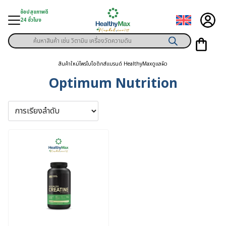
Skip
ช้อปสุขภาพดี
to
24 ชั่วโมง
content
Products
ู่สินค้า
search
สินค้าใหม่
โพรไบโอติกส์
แบรนด์ HealthyMax
ดูแลผิว
า
Optimum Nutrition
ุขภาพเฉพาะคุณ
์
พิเศษสมาชิก
ามสุขภาพ
ลูกค้า
าย