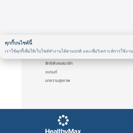
920 บาท.
820 บาท.
2,695
1,840
คุกกี้บนไซต์นี้
รู้จักเรา
เราใช้คุกกี้เพื่อให้เว็บไซต์ทำงานได้ตามปกติ และเพื่อวิเคราะห์การใช้งา
รู้จัก HealthyMax
สิทธิพิเศษสมาชิก
แบรนด์
บทความสุขภาพ