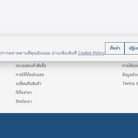
 บาท.
 บาท.
879 บาท.
791 บาท.
บริการลูกค้า
นโยบา
ตั้งค่า
ปฏิเ
น/การตลาดตามที่คุณยินยอม อ่านเพิ่มเติมที่
Cookie Policy
.
แจ้งการชำระเงิน
ข้อมูลส่ว
ตรวจสอบคำสั่งซื้อ
การใช้คุกก
การใช้โค้ดส่วนลด
ข้อมูลส่
เปลี่ยนคืนสินค้า
Terms &
ที่ตั้งสาขา
ติดต่อเรา