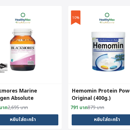
10%
kmores Marine
Hemomin Protein Pow
agen Absolute
Original (400g.)
apsules)
บาท
2,695
บาท
791
บาท
879
บาท
al
nt
Original
Current
price
price
หยิบใส่ตะกร้า
หยิบใส่ตะกร้า
was:
is: