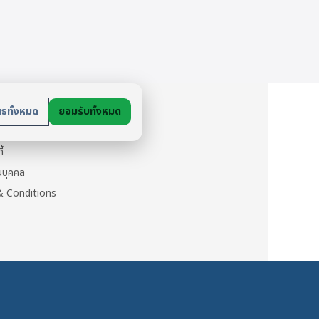
879 บาท.
791 บาท.
ย
สธทั้งหมด
ยอมรับทั้งหมด
นตัว
ี้
วนบุคคล
 Conditions