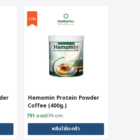
10%
der
Hemomin Protein Powder
Coffee (400g.)
791
บาท
879
บาท
Original
Current
price
price
หยิบใส่ตะกร้า
was:
is: