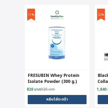
11%
32%
FRESUBIN Whey Protein
Blac
Isolate Powder (300 g.)
Coll
(60c
820
บาท
920
บาท
1,840
Original
Current
Origin
Curre
price
price
price
price
หยิบใส่ตะกร้า
was:
is:
was:
is: