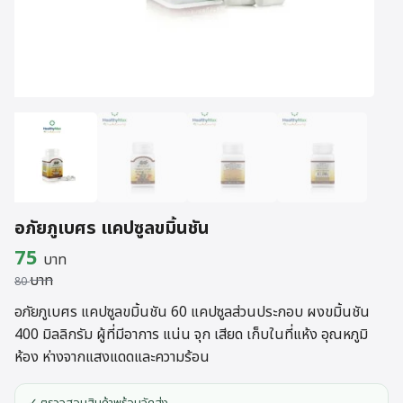
อภัยภูเบศร แคปซูลขมิ้นชัน
Original
Current
75
บาท
บาท
price
price
80
was:
is:
อภัยภูเบศร แคปซูลขมิ้นชัน 60 แคปซูลส่วนประกอบ ผงขมิ้นชัน
400 มิลลิกรัม ผู้ที่มีอาการ แน่น จุก เสียด เก็บในที่แห้ง อุณหภูมิ
80 บาท.
75 บาท.
ห้อง ห่างจากแสงแดดและความร้อน