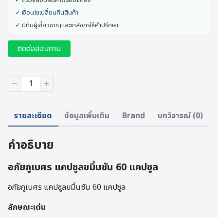
✓ ตรวจสอบสินค้าพร้อมจัดส่ง
✓ เงื่อนไขเปลี่ยนคืนสินค้า
✓ มีทีมผู้เชี่ยวชาญและเภสัชกรให้คำปรึกษา
ติดต่อสอบถาม
จำนวน
อภัย
ภูเบศ
ร
รายละเอียด
ข้อมูลเพิ่มเติม
Brand
บทวิจารณ์ (0)
แคปซูล
ขมิ้น
ชัน
คำอธิบาย
ชิ้น
อภัยภูเบศร แคปซูลขมิ้นชัน 60 แคปซูล
อภัยภูเบศร แคปซูลขมิ้นชัน 60 แคปซูล
ลักษณะเด่น