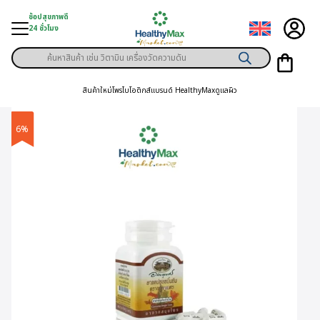
Skip
ช้อปสุขภาพดี
to
24 ชั่วโมง
content
Products
ู่สินค้า
search
สินค้าใหม่
โพรไบโอติกส์
แบรนด์ HealthyMax
ดูแลผิว
า
ุขภาพเฉพาะคุณ
6%
์
พิเศษสมาชิก
ามสุขภาพ
ลูกค้า
าย