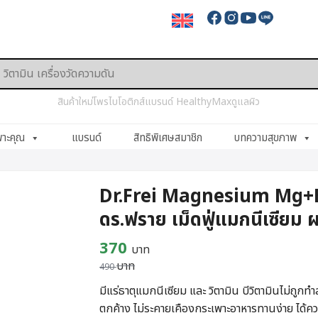
สินค้าใหม่
โพรไบโอติกส์
แบรนด์ HealthyMax
ดูแลผิว
พาะคุณ
แบรนด์
สิทธิพิเศษสมาชิก
บทความสุขภาพ
Dr.Frei Magnesium Mg
ดร.ฟราย เม็ดฟู่แมกนีเซียม 
Original
Current
370
บาท
บาท
price
price
490
was:
is:
มีแร่ธาตุแมกนีเซียม และ วิตามิน บีวิตามินไม่ถูกท
ตกค้าง ไม่ระคายเคืองกระเพาะอาหารทานง่าย ได้คว
490 บาท.
370 บาท.