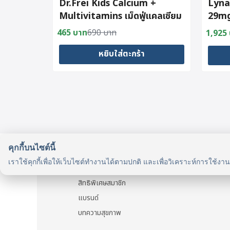
Dr.Frei Kids Calcium +
Lyna
Multivitamins เม็ดฟู่แคลเซียม
29mg
ผสมวิตามินรวม 13 ชนิดสำหรับ
465
บาท
690
บาท
1,925
Original
Current
เด็ก
price
price
หยิบใส่ตะกร้า
was:
is:
690 บาท.
465 บาท.
คุกกี้บนไซต์นี้
รู้จักเรา
เราใช้คุกกี้เพื่อให้เว็บไซต์ทำงานได้ตามปกติ และเพื่อวิเคราะห์การใช้งา
รู้จัก HealthyMax
สิทธิพิเศษสมาชิก
แบรนด์
บทความสุขภาพ