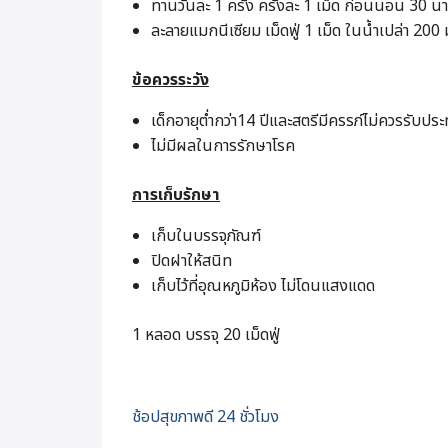
ทานวันละ 1 ครั้ง ครั้งละ 1 เม็ด ก่อนนอน 30 นา
ละลายแมกนีเซียม เม็ดฟู่ 1 เม็ด ในน้ำเปล่า 200 ม
ข้อควรระวัง
เด็กอายุต่ำกว่า14 ปีและสตรีมีครรภ์ไม่ควรรับปร
ไม่มีผลในการรักษาโรค
การเก็บรักษา
เก็บในบรรจุภัณฑ์
ปิดฝาให้สนิท
เก็บไว้ที่อุณหภูมิห้อง ไม่โดนแสงแดด
1 หลอด บรรจุ 20 เม็ดฟู่
ช้อปสุขภาพดี 24 ชั่วโมง