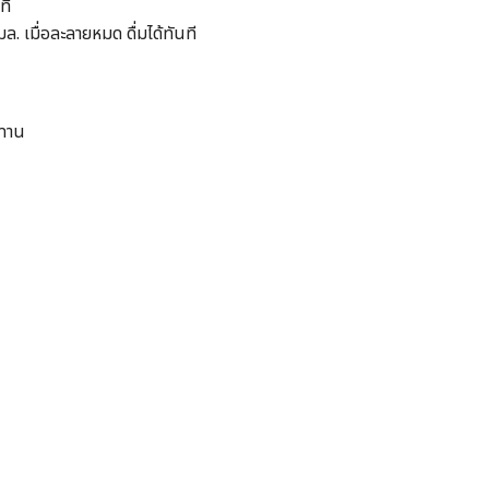
ที
ล. เมื่อละลายหมด ดื่มได้ทันที
ะทาน