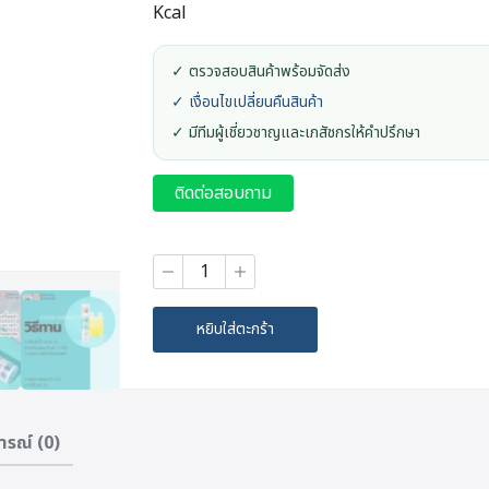
Kcal
✓ ตรวจสอบสินค้าพร้อมจัดส่ง
✓ เงื่อนไขเปลี่ยนคืนสินค้า
✓ มีทีมผู้เชี่ยวชาญและเภสัชกรให้คำปรึกษา
ติดต่อสอบถาม
จำนวน
Dr.Frei
Magnesium
Mg+Bcomplex
หยิบใส่ตะกร้า
ดร.ฟราย
เม็ด
ฟู่
แมกนีเซียม
ผสม
ารณ์ (0)
วิ
ตา