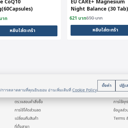
e CoQ10
EU CARE+ Magnesium
(60Capsules)
Night Balance (30 Tab) |
1 แถม 1
621
บาท
690
บาท
บาท
Original
Current
price
price
หยิบใส่ตะกร้า
หยิบใส่ตะกร้า
was:
is:
690 บาท.
621 บาท.
บริการลูกค้า
นโยบา
ตั้งค่า
ปฏิเ
น/การตลาดตามที่คุณยินยอม อ่านเพิ่มเติมที่
Cookie Policy
.
แจ้งการชำระเงิน
ข้อมูลส่ว
ตรวจสอบคำสั่งซื้อ
การใช้คุกก
การใช้โค้ดส่วนลด
ข้อมูลส่
เปลี่ยนคืนสินค้า
Terms &
ที่ตั้งสาขา