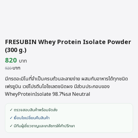
FRESUBIN Whey Protein Isolate Powder
(300 g.)
Original
Current
820
บาท
บาท
price
price
920
was:
is:
มีกรดอะมิโนที่จำเป็นครบถ้วนละลายง่าย ผสมกับอาหารได้ทุกชนิด
เฟรซูบิน เวย์โปรตีนไอโซเลตชนิดผง มีส่วนประกอบของ
920 บาท.
820 บาท.
WheyProteinIsolate 98.7%รส Neutral
✓ ตรวจสอบสินค้าพร้อมจัดส่ง
✓ เงื่อนไขเปลี่ยนคืนสินค้า
✓ มีทีมผู้เชี่ยวชาญและเภสัชกรให้คำปรึกษา