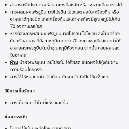
สามารถรับประทานพร้อมอาหารมื้อหลัก หรือ ระหว่างมื้ออาหารได้
การผสมผงเฟรซูบิน เวย์โปรตีน ไอโซเลต ลงในเครื่องดื่ม หรือ
อาหาร ได้ทุกชนิด โดยเครื่องดื่มและอาหารต้องมีอุณหภูมิไม่เกิน
70 องศาเซลเซียส
หากต้องการผสมผงเฟรซูบิน เวย์โปรตีน ไอโซเลต ลงในเครื่อง
ดื่ม หรืออาหาร ที่มีอุณหภูมิมากกว่า 70 องศาเซลเซียสแนะนำให้
ละลายผงเฟรซูบินในน้ำอุณหภูมิห้องก่อน จากนั้นค่อยผสมลง
ในอาหาร
ห้าม
นำผงเฟรซูบิน เวย์โปรตีน ไอโซเลต ชนิดผงไปหุ่งต้มผ่าน
ความร้อนโดยตรง
ควรใช้ให้หมดภายใน 2 เดือน นับจากวันที่เปิดใช้ครั้งแรก
วิธีการเก็บรักษา
ควรเก็บรักษาไว้ในที่แห้ง และเย็น
ข้อควรระวัง
ไม่ควรใช้เป็นแหล่งโภชนาการเดียว