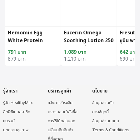
Hemomin Egg
Eucerin Omega
Fresubi
White Protein
Soothing Lotion 250
ซูบิน พาว
Powder Mango
ml (สูตรที่มีขายเฉพาะ
นิลลา 50
791
บาท
1,089
บาท
642
บาท
Sticky Rice (400g.)
ในโรงพยาบาลและ
Original price was: 879 บาท.
Current price is: 791 บาท.
Original price was: 1,210 บาท.
Current price is: 1,089 บาท.
Original
Current p
879
บาท
1,210
บาท
690
บาท
คลินิก)
รู้จักเรา
บริการลูกค้า
นโยบาย
รู้จัก HealthyMax
แจ้งการชำระเงิน
ข้อมูลส่วนตัว
สิทธิพิเศษสมาชิก
ตรวจสอบคำสั่งซื้อ
การใช้คุกกี้
แบรนด์
การใช้โค้ดส่วนลด
ข้อมูลส่วนบุคคล
บทความสุขภาพ
เปลี่ยนคืนสินค้า
Terms & Conditions
ที่ตั้งสาขา