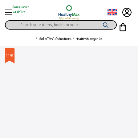
Skip
ช้อปสุขภาพดี
to
24 ชั่วโมง
content
Products
ู่สินค้า
search
สินค้าใหม่
โพรไบโอติกส์
แบรนด์ HealthyMax
ดูแลผิว
า
ุขภาพเฉพาะคุณ
11%
์
พิเศษสมาชิก
ามสุขภาพ
ลูกค้า
าย