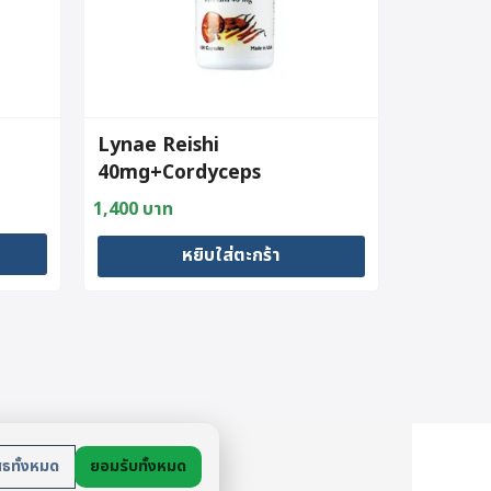
Lynae Reishi
40mg+Cordyceps
100mg(100Capsules)
1,400
บาท
หยิบใส่ตะกร้า
ย
สธทั้งหมด
ยอมรับทั้งหมด