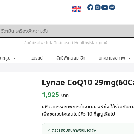
สินค้าใหม่
โพรไบโอติกส์
แบรนด์ HealthyMax
ดูแลผิว
พาะคุณ
แบรนด์
สิทธิพิเศษสมาชิก
บทความสุขภาพ
Lynae CoQ10 29mg(60Ca
1,925
บาท
เสริมสมรรถภาพการทำงานของหัวใจ ใช้ร่วมกับย
เพื่อชดเชยโคเอนไซม์คิว 10 ที่สูญเสียไป
✓ ตรวจสอบสินค้าพร้อมจัดส่ง