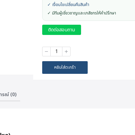
✓ เงื่อนไขเปลี่ยนคืนสินค้า
✓ มีทีมผู้เชี่ยวชาญและเภสัชกรให้คำปรึกษา
ติดต่อสอบถาม
จำนวน
Lynae
CoQ10
29mg(60Capsules)
หยิบใส่ตะกร้า
ชิ้น
ารณ์ (0)