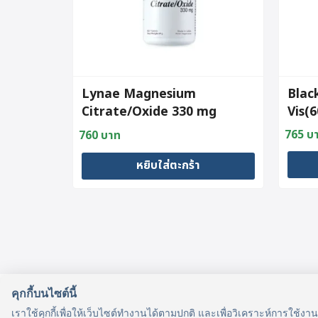
Lynae Magnesium
Blac
Citrate/Oxide 330 mg
Vis(
(60Tablets)
765
บ
760
บาท
Origin
Curre
price
price
หยิบใส่ตะกร้า
was:
is:
890 บ
765 บ
คุกกี้บนไซต์นี้
รู้จักเรา
เราใช้คุกกี้เพื่อให้เว็บไซต์ทำงานได้ตามปกติ และเพื่อวิเคราะห์การใช้งา