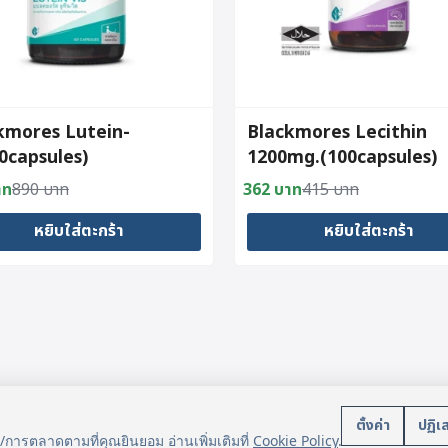
kmores Lutein-
Blackmores Lecithin
60capsules)
1200mg.(100capsules)
าท
890
บาท
362
บาท
415
บาท
al
nt
Original
Current
price
price
หยิบใส่ตะกร้า
หยิบใส่ตะกร้า
was:
is:
าท.
าท.
415 บาท.
362 บาท.
บริการลูกค้า
นโยบา
ตั้งค่า
ปฏิเ
น/การตลาดตามที่คุณยินยอม อ่านเพิ่มเติมที่
Cookie Policy
.