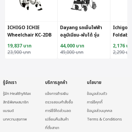
ICHIGO ICHIE
Dayang รถเข็นไฟฟ้า
Ichigo I
Wheelchair KC-2DB
อลูมิเนียม-พับได้ รุ่น
Foldable
DY01101LA
3BR
19,837
บาท
44,000
บาท
2,176
บา
Original price was: 23,900 บาท.
Current price is: 19,837 บาท.
Original price was: 49,000 บาท.
Current price is: 44,000 บาท.
Original 
Current p
23,900
บาท
49,000
บาท
2,290
บา
รู้จักเรา
บริการลูกค้า
นโยบาย
รู้จัก HealthyMax
แจ้งการชำระเงิน
ข้อมูลส่วนตัว
สิทธิพิเศษสมาชิก
ตรวจสอบคำสั่งซื้อ
การใช้คุกกี้
แบรนด์
การใช้โค้ดส่วนลด
ข้อมูลส่วนบุคคล
บทความสุขภาพ
เปลี่ยนคืนสินค้า
Terms & Conditions
ที่ตั้งสาขา