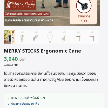
MERRY STICKS Ergonomic Cane
Original
Current
3,040
บาท
บาท
price
price
3,200
was:
is:
ไม้เท้ารองรับสรีระการใช้งานทั้งรุ่นมือซ้าย และรุ่นมือขวา มือจับ
ลายไม้ ผิวละเอียด ไม่ลื่น ทำจากวัสดุ ABS ซึ่งมีความแข็งแรงและ
3,200 บาท.
3,040 บาท.
ยืดหยุ่น ทนทาน
✓ ตรวจสอบสินค้าพร้อมจัดส่ง
✓ เงื่อนไขเปลี่ยนคืนสินค้า