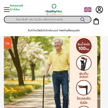
Skip
ช้อปสุขภาพดี
to
24 ชั่วโมง
content
Products
ู่สินค้า
search
สินค้าใหม่
โพรไบโอติกส์
แบรนด์ HealthyMax
ดูแลผิว
า
ุขภาพเฉพาะคุณ
5%
์
พิเศษสมาชิก
ามสุขภาพ
ลูกค้า
าย