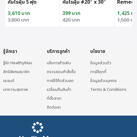
กันไรฝุ่น 5 ฟุต
กันไรฝุ่น #20″ x 30″
Remedi
Goodnig
3,610
บาท
399
บาท
1,425
บา
Mist (45
Original price was: 3,800 บาท.
Current price is: 3,610 บาท.
Original price was: 420 บาท.
Current price is: 399 บาท.
Original 
Current p
3,800
บาท
420
บาท
1,500
บา
รู้จักเรา
บริการลูกค้า
นโยบาย
รู้จัก HealthyMax
แจ้งการชำระเงิน
ข้อมูลส่วนตัว
สิทธิพิเศษสมาชิก
ตรวจสอบคำสั่งซื้อ
การใช้คุกกี้
แบรนด์
การใช้โค้ดส่วนลด
ข้อมูลส่วนบุคคล
บทความสุขภาพ
เปลี่ยนคืนสินค้า
Terms & Conditions
ที่ตั้งสาขา
ติดต่อเรา