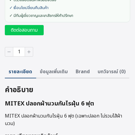
✓ ตรวจสอบสินค้าพร้อมจัดส่ง
✓ เงื่อนไขเปลี่ยนคืนสินค้า
✓ มีทีมผู้เชี่ยวชาญและเภสัชกรให้คำปรึกษา
ติดต่อสอบถาม
จำนวน
MITEX
ปลอก
ผ้า
รายละเอียด
ข้อมูลเพิ่มเติม
Brand
บทวิจารณ์ (0)
นวม
กัน
ไร
คำอธิบาย
ฝุ่น
6
ฟุต
MITEX ปลอกผ้านวมกันไรฝุ่น 6 ฟุต
ชิ้น
MITEX ปลอกผ้านวมกันไรฝุ่น 6 ฟุต (เฉพาะปลอก ไม่รวมไส้ผ้า
นวม)