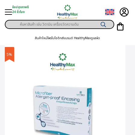
Skip
ช้อปสุขภาพดี
to
24 ชั่วโมง
content
Products
ู่สินค้า
search
สินค้าใหม่
โพรไบโอติกส์
แบรนด์ HealthyMax
ดูแลผิว
า
ุขภาพเฉพาะคุณ
5%
์
พิเศษสมาชิก
ามสุขภาพ
ลูกค้า
าย