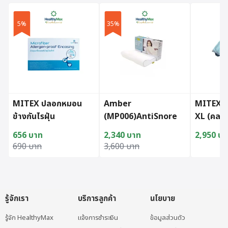
5%
35%
MITEX ปลอกหมอน
Amber
MITEX ผ
ข้างกันไรฝุ่น
(MP006)AntiSnore
XL (คละส
Pillow(54x32x11/7c
656
บาท
2,340
บาท
2,950
บา
m.) หมอนลดอาการ
Original price was: 690 บาท.
Current price is: 656 บาท.
Original price was: 3,600 บาท.
Current price is: 2,340 บาท.
690
บาท
3,600
บาท
นอนกรน
รู้จักเรา
บริการลูกค้า
นโยบาย
รู้จัก HealthyMax
แจ้งการชำระเงิน
ข้อมูลส่วนตัว