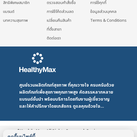
สิทธิพิเศษสมาชิก
ตรวจสอบคำสั่งซื้อ
การใช้คุกกี้
แบรนด์
การใช้โค้ดส่วนลด
ข้อมูลส่วนบุคคล
บทความสุขภาพ
เปลี่ยนคืนสินค้า
Terms & Conditions
ที่ตั้งสาขา
ติดต่อเรา
ศูนย์รวมผลิตภัณฑ์สุขภาพ ที่คุณวางใจ ครบครันด้วย
ผลิตภัณฑ์เพื่อสุขภาพคุณภาพสูง คัดสรรหลากหลาย
แบรนด์ชั้นนำ พร้อมบริการโดยทีมงานผู้เชี่ยวชาญ
และให้คำปรึกษาโดยเภสัชกร ดูแลคุณด้วยใจ...
©HealthyMax. All Rights Reserved. Design
by DMD
HealthyMax
PDPA
คุกกี้บนไซต์นี้