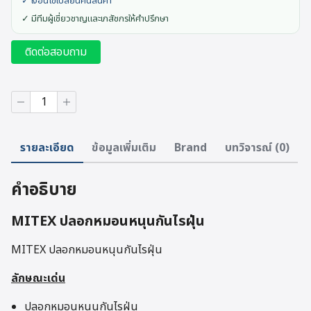
✓ เงื่อนไขเปลี่ยนคืนสินค้า
✓ มีทีมผู้เชี่ยวชาญและเภสัชกรให้คำปรึกษา
ติดต่อสอบถาม
จำนวน
MITEX
ปลอกหมอน
หนุน
รายละเอียด
ข้อมูลเพิ่มเติม
Brand
บทวิจารณ์ (0)
กัน
ไร
ฝุ่น
คำอธิบาย
ชิ้น
MITEX ปลอกหมอนหนุนกันไรฝุ่น
MITEX ปลอกหมอนหนุนกันไรฝุ่น
ลักษณะเด่น
ปลอกหมอนหนุนกันไรฝุ่น