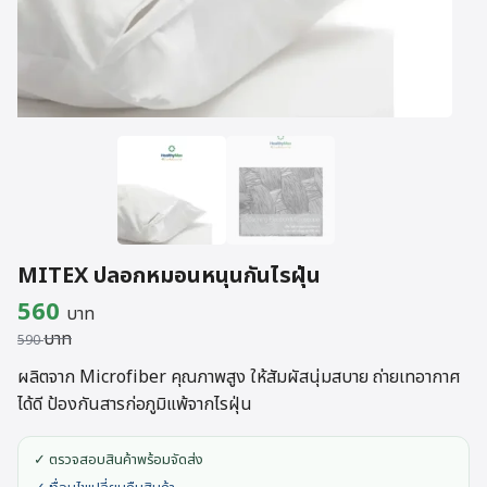
MITEX ปลอกหมอนหนุนกันไรฝุ่น
Original
Current
560
บาท
บาท
price
price
590
was:
is:
ผลิตจาก Microfiber คุณภาพสูง ให้สัมผัสนุ่มสบาย ถ่ายเทอากาศ
ได้ดี ป้องกันสารก่อภูมิแพ้จากไรฝุ่น
590 บาท.
560 บาท.
✓ ตรวจสอบสินค้าพร้อมจัดส่ง