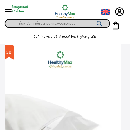
Skip
ช้อปสุขภาพดี
to
24 ชั่วโมง
content
Products
ู่สินค้า
search
สินค้าใหม่
โพรไบโอติกส์
แบรนด์ HealthyMax
ดูแลผิว
า
ุขภาพเฉพาะคุณ
5%
์
พิเศษสมาชิก
ามสุขภาพ
ลูกค้า
าย