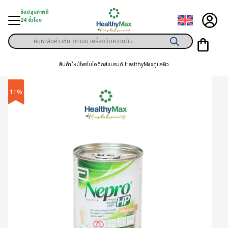
Skip
ช้อปสุขภาพดี
to
24 ชั่วโมง
content
Products
ู่สินค้า
search
สินค้าใหม่
โพรไบโอติกส์
แบรนด์ HealthyMax
ดูแลผิว
า
ุขภาพเฉพาะคุณ
11%
์
พิเศษสมาชิก
ามสุขภาพ
ลูกค้า
าย