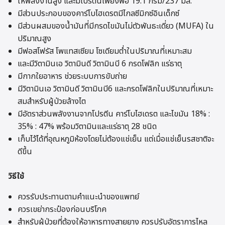
ให้พลังงานสูง และมีโปรตีนเพียงพอ 19.1 กรัม/237 มล.
มีส่วนประกอบของคาร์โบไฮเดรตมีไกลซีมิกซ์อินเด็กซ์
มีส่วนผสมของน้ำมันที่มีกรดไขมันไม่ตัวพันธะเดี่ยว (MUFA) ใน
ปริมาณสูง
มีฟอสโฟรัส โพแทสเซียม โซเดียมต่ำในปริมาณที่เหมาะสม
และมีวิตามินเอ วิตามินดี วิตามินบี 6 กรดโฟลิก แร่ธาตุ
มีกากใยอาหาร ช่วยระบบการขับถ่าย
มีวิตามินเอ วิตามินดี วิตามินบี6 และกรดโฟลิกในปริมาณที่เหมาะ
สมสำหรับผู้ป่วยล้างไต
มีอัตราส่วนพลังงานจากโปรตีน คาร์โบไฮเดรต และไขมัน 18% :
35% : 47% พร้อมวิตามินและแร่ธาตุ 28 ชนิด
เก็บไว้ได้ที่อุณหภูมิห้องโดยไม่ต้องแช่เย็น แต่เมื่อแช่เย็นรสชาติจะ
ดีขึ้น
วิธีใช้
ควรรับประทานตามคำแนะนำของแพทย์
ควรเขย่ากระป๋องก่อนบริโภค
สำหรับผู้ป่วยที่ต้องให้อาหารทางสายยาง ควรปรับอัตราการไหล