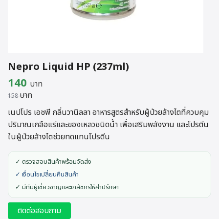
Nepro Liquid HP (237ml)
Original
Current
140
บาท
บาท
price
price
158
was:
is:
เนปโปร เอชพี กลิ่นวานิลลา อาหารสูตรสำหรับผู้ป่วยล้างไตที่ควบคุม
ปริมาณเกลือแร่และของเหลวชนิดน้ำ เพื่อเสริมพลังงาน และโปรตีน
158 บาท.
140 บาท.
ในผู้ป่วยล้างไตช่วยทดแทนโปรตีน
✓ ตรวจสอบสินค้าพร้อมจัดส่ง
✓ เงื่อนไขเปลี่ยนคืนสินค้า
✓ มีทีมผู้เชี่ยวชาญและเภสัชกรให้คำปรึกษา
ติดต่อสอบถาม