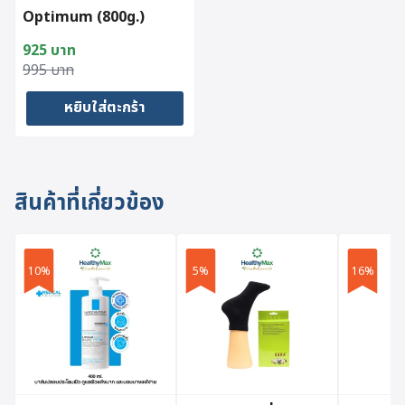
Optimum (800g.)
925
บาท
Original
Current
995
บาท
price
price
หยิบใส่ตะกร้า
was:
is:
995 บาท.
925 บาท.
สินค้าที่เกี่ยวข้อง
10%
5%
16%