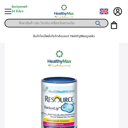
Skip
ช้อปสุขภาพดี
to
24 ชั่วโมง
content
Products
ู่สินค้า
search
สินค้าใหม่
โพรไบโอติกส์
แบรนด์ HealthyMax
ดูแลผิว
า
ุขภาพเฉพาะคุณ
์
พิเศษสมาชิก
ามสุขภาพ
ลูกค้า
าย