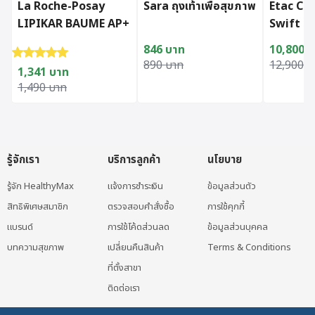
La Roche-Posay
Sara ถุงเท้าเพื่อสุขภาพ
Etac C
LIPIKAR BAUME AP+
Swift C
400 ml
846
บาท
10,800
บ
ให้คะแนน
5.00
ตั้งแต่ 1-5 คะแนน
Original price was: 890 บาท.
Current price is: 846 บาท.
Original
Current p
890
บาท
12,900
บ
1,341
บาท
Original price was: 1,490 บาท.
Current price is: 1,341 บาท.
1,490
บาท
รู้จักเรา
บริการลูกค้า
นโยบาย
รู้จัก HealthyMax
แจ้งการชำระเงิน
ข้อมูลส่วนตัว
สิทธิพิเศษสมาชิก
ตรวจสอบคำสั่งซื้อ
การใช้คุกกี้
แบรนด์
การใช้โค้ดส่วนลด
ข้อมูลส่วนบุคคล
บทความสุขภาพ
เปลี่ยนคืนสินค้า
Terms & Conditions
ที่ตั้งสาขา
ติดต่อเรา