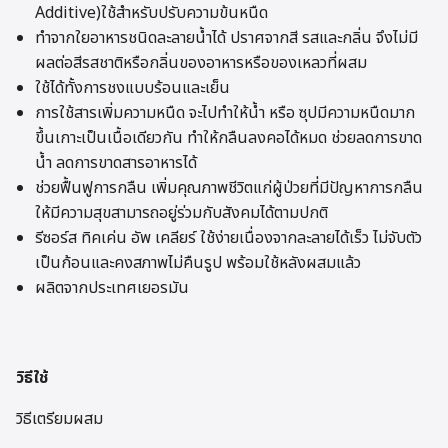
Additive)ใช้สำหรับปรับความข้นหนืด
ทำจากใยอาหารชนิดละลายน้ำได้ ปราศจากสี รสและกลิ่น จึงไม่มี
ผลต่อสีรสชาติหรือกลิ่นของอาหารหรือของเหลวที่ผสม
ใช้ได้ทั้งการชงแบบร้อนและเย็น
การใช้สารเพิ่มความหนืด จะไปทำให้น้ำ หรือ ซุปมีความหนืดมาก
ขึ้นเกาะเป็นเนื้อเดียวกัน ทำให้กลืนลงคอได้หมด ช่วยลดการขาด
น้ำ ลดการขาดสารอาหารได้
ช่วยฟื้นฟูการกลืน เพิ่มคุณภาพชีวิตแก่ผู้ป่วยที่มีปัญหาการกลืน
ให้มีความสุขสามารถอยู่ร่วมกับสังคมได้ตามปกติ
รีซอร์ส ทิคเค่น อัพ เคลียร์ ใช้ง่ายเนื่องจากละลายได้เร็ว ไม่จับตัว
เป็นก้อนและคงสภาพไม่คืนรูป พร้อมใช้หลังผสมแล้ว
ผลิตจากประเทศเยอรมัน
วิธีใช้
วิธีเตรียมผสม