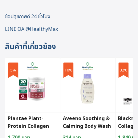
ช้อปสุขภาพดี 24 ชั่วโมง
LINE OA @HealthyMax
สินค้าที่เกี่ยวข้อง
5%
10%
32%
Plantae Plant-
Aveeno Soothing &
Blackmo
Protein Collagen
Calming Body Wash
Collage
Booster Strawberry
(354ml.)
(60caps
1,700
บาท
314
บาท
1,840
บา