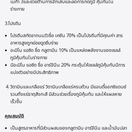
เมก้า 3และช่วยต้านการอักเสบและลดการกดภูมิ คุ้มกันใน
ร่างกาย
3.โปรตีน
โปรตีนสกัดจากนมวัวชื่อ เคซีน 70% เป็นโปรตีนที่มีคุณค่า สาร
อาหารสูงถูกย่อยดูดซึมง่าย
อะมิโน แอซิด ชื่อ กลูตามีน 10% เป็นแหล่งพลังงานของเซลล์
ภูมิคุ้มกันในร่างกาย
มีอะมิโน แอซิด ชื่อ อาร์จินีน 20% กระตุ้นให้เซลล์ภูมิคุ้มกันมีการ
แบ่งตัวอย่างมีประสิทธิภาพ
วิตามินและเกลือแร่ วิตามินเกลือแร่ครบถ้วน มีแอนตี้ออกซิแดนซ์
รวมถึงแร่ธาตุสังกะสี มีส่วนช่วยเรื่องภูมิคุ้มกัน และให้แผลหาย
เร็วขึ้น
คุณสมบัติ
เป็นสูตรอาหารที่มีส่วนผสมของกลูตามีน อาร์จีนีน และน้ำมันปลา