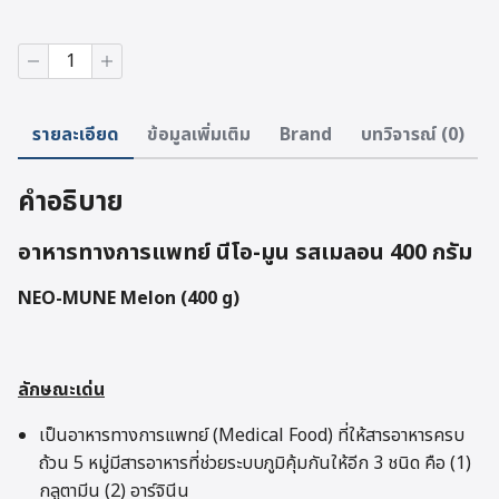
จำนวน
อาหาร
ทางการ
แพทย์
รายละเอียด
ข้อมูลเพิ่มเติม
Brand
บทวิจารณ์ (0)
นีโอ-
มูน
รส
คำอธิบาย
เม
ลอน
400
อาหารทางการแพทย์ นีโอ-มูน รสเมลอน 400 กรัม
กรัม
ชิ้น
NEO-MUNE Melon (400 g)
ลักษณะเด่น
เป็นอาหารทางการแพทย์ (Medical Food) ที่ให้สารอาหารครบ
ถ้วน 5 หมู่มีสารอาหารที่ช่วยระบบภูมิคุ้มกันให้อีก 3 ชนิด คือ (1)
กลูตามีน (2) อาร์จินีน