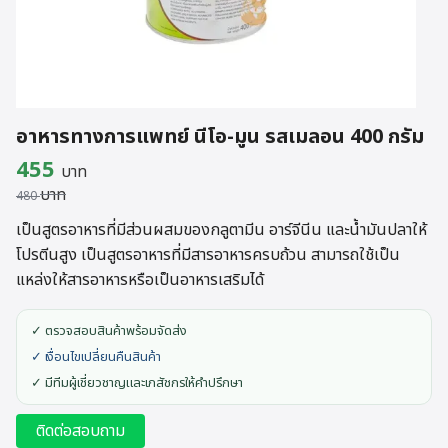
อาหารทางการแพทย์ นีโอ-มูน รสเมลอน 400 กรัม
Original
Current
455
บาท
บาท
price
price
480
was:
is:
เป็นสูตรอาหารที่มีส่วนผสมของกลูตามีน อาร์จีนีน และน้ำมันปลาให้
โปรตีนสูง เป็นสูตรอาหารที่มีสารอาหารครบถ้วน สามารถใช้เป็น
480 บาท.
455 บาท.
แหล่งให้สารอาหารหรือเป็นอาหารเสริมได้
✓ ตรวจสอบสินค้าพร้อมจัดส่ง
✓ เงื่อนไขเปลี่ยนคืนสินค้า
✓ มีทีมผู้เชี่ยวชาญและเภสัชกรให้คำปรึกษา
ติดต่อสอบถาม