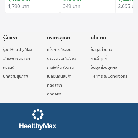
Original price was: 1,790 บาท.
Current price is: 1,700 บาท.
Original price was: 349 บาท.
Current price is: 314 บาท.
Original 
Current p
1,790
บาท
349
บาท
2,695
บา
รู้จักเรา
บริการลูกค้า
นโยบาย
รู้จัก HealthyMax
แจ้งการชำระเงิน
ข้อมูลส่วนตัว
สิทธิพิเศษสมาชิก
ตรวจสอบคำสั่งซื้อ
การใช้คุกกี้
แบรนด์
การใช้โค้ดส่วนลด
ข้อมูลส่วนบุคคล
บทความสุขภาพ
เปลี่ยนคืนสินค้า
Terms & Conditions
ที่ตั้งสาขา
ติดต่อเรา