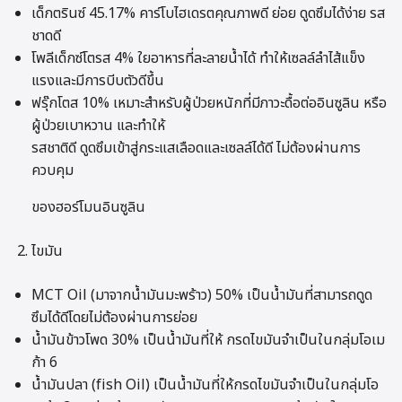
เด็กตรินซ์ 45.17% คาร์โบไฮเดรตคุณภาพดี ย่อย ดูดซึมได้ง่าย รส
ชาดดี
โพลีเด็กซ์โตรส 4% ใยอาหารที่ละลายน้ำได้ ทำให้เซลล์ลำไส้แข็ง
แรงและมีการบีบตัวดีขึ้น
ฟรุ๊กโตส 10% เหมาะสำหรับผู้ป่วยหนักที่มีภาวะดื้อต่ออินซูลิน หรือ
ผู้ป่วยเบาหวาน และทำให้
รสชาติดี ดูดซึมเข้าสู่กระแสเลือดและเซลล์ได้ดี ไม่ต้องผ่านการ
ควบคุม
ของฮอร์โมนอินซูลิน
ไขมัน
MCT Oil (มาจากน้ำมันมะพร้าว) 50% เป็นน้ำมันที่สามารถดูด
ซึมได้ดีโดยไม่ต้องผ่านการย่อย
น้ำมันข้าวโพด 30% เป็นน้ำมันที่ให้ กรดไขมันจำเป็นในกลุ่มโอเม
ก้า 6
น้ำมันปลา (fish Oil) เป็นน้ำมันที่ให้กรดไขมันจำเป็นในกลุ่มโอ