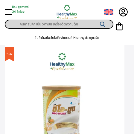
Skip
ช้อปสุขภาพดี
to
24 ชั่วโมง
content
Products
ู่สินค้า
search
สินค้าใหม่
โพรไบโอติกส์
แบรนด์ HealthyMax
ดูแลผิว
า
ุขภาพเฉพาะคุณ
5%
์
พิเศษสมาชิก
ามสุขภาพ
ลูกค้า
าย