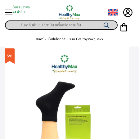
Skip
ช้อปสุขภาพดี
to
24 ชั่วโมง
content
Products
ู่สินค้า
search
สินค้าใหม่
โพรไบโอติกส์
แบรนด์ HealthyMax
ดูแลผิว
า
ุขภาพเฉพาะคุณ
5%
์
พิเศษสมาชิก
ามสุขภาพ
ลูกค้า
าย