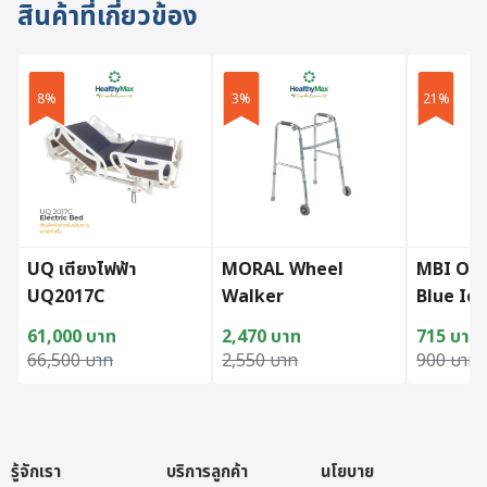
สินค้าที่เกี่ยวข้อง
8%
3%
21%
UQ เตียงไฟฟ้า
MORAL Wheel
MBI One
UQ2017C
Walker
Blue Ice
61,000
บาท
2,470
บาท
715
บาท
Original price was: 66,500 บาท.
Current price is: 61,000 บาท.
Original price was: 2,550 บาท.
Current price is: 2,470 บาท.
Original
Current p
66,500
บาท
2,550
บาท
900
บาท
รู้จักเรา
บริการลูกค้า
นโยบาย