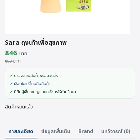
Sara ถุงเท้าเพื่อสุขภาพ
Original
Current
846
บาท
บาท
price
price
890
was:
is:
✓ ตรวจสอบสินค้าพร้อมจัดส่ง
890 บาท.
846 บาท.
✓ เงื่อนไขเปลี่ยนคืนสินค้า
✓ มีทีมผู้เชี่ยวชาญและเภสัชกรให้คำปรึกษา
สินค้าหมดแล้ว
รายละเอียด
ข้อมูลเพิ่มเติม
Brand
บทวิจารณ์ (0)